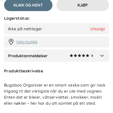
KLIKK OG HENT
KJØP
Lagerstatus:
Bayan H
Bekreftet kjøper
BH
Ikke på nettlager
Utsolgt
2 måneder siden
Velg butikk
Produktanmeldelser
8
Verified by Trustvoice
Produktbeskrivelse
Bugaboo Organizer er en smart veske som gir rask
tilgang til det viktigste når du er ute med vognen.
Enten det er bleier, våtservietter, smokker, mobil
eller nøkler – her har du alt samlet på ett sted.