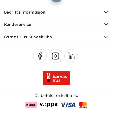
Personvern
Ofte stilte spørsmål
Bedriftsinformasjon
Størrelsesguider
Elektronisk avfall
Kundeservice
Om Klarna
Medlemsfordeler
Barnas Hus Kundeklubb
Medlemsvilkår
Du betaler enkelt med