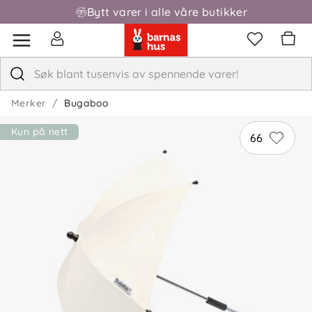
Bytt varer i alle våre butikker
Fri frakt over 1000,-
Merker
Bugaboo
Kun på nett
66