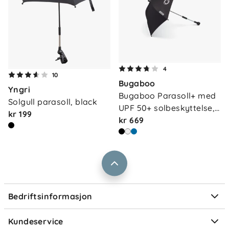
Om oss
4
Kontakt oss
10
Bugaboo
Våre butikker
Yngri
Frakt og levering
Bugaboo Parasoll+ med 
Solgull parasoll, black
Vårt samfunnsansvar
UPF 50+ solbeskyttelse, 
Retur og reklamasjon
kr 199
…
kr 669
Jobbe i Barnas Hus
Salgsbetingelser
Barnas Hus bedrift
Prismatch
Kontaktpersoner
Informasjonskapsler
Personvern
Ofte stilte spørsmål
Bedriftsinformasjon
Størrelsesguider
Elektronisk avfall
Kundeservice
Om Klarna