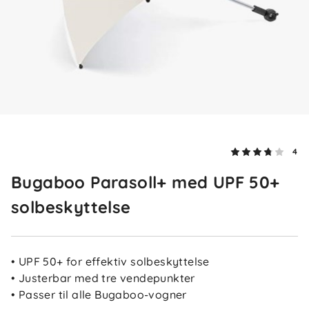
3.8
5
4
4
3
2
Bugaboo Parasoll+ med UPF 50+
basert på 4 anmeldelser
1
solbeskyttelse
Sorter etter
Filtrer etter
• UPF 50+ for effektiv solbeskyttelse
Anmeldelser (4)
• Justerbar med tre vendepunkter
• Passer til alle Bugaboo-vogner
Rebecca
Bekreftet kjøper