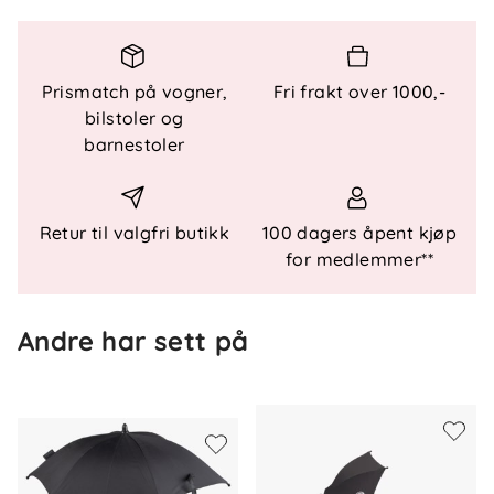
Solbeskyttelse:
UPF 50+ for maksimal
skjerming
Justerbar:
Tre vendepunkter for fleksibel
Prismatch på vogner,
Fri frakt over 1000,-
skygge
bilstoler og
Kompatibel:
Passer til alle Bugaboo-vogner
barnestoler
Retur til valgfri butikk
100 dagers åpent kjøp
for medlemmer**
Andre har sett på