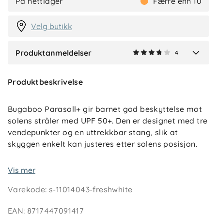
På nettlager
Færre enn 10
2 uker siden
Velg butikk
Produktanmeldelser
4
Verified by Trustvoice
Produktbeskrivelse
Bugaboo Parasoll+ gir barnet god beskyttelse mot
solens stråler med UPF 50+. Den er designet med tre
vendepunkter og en uttrekkbar stang, slik at
skyggen enkelt kan justeres etter solens posisjon.
Parasollen passer til alle Bugaboo-vogner og
Vis mer
kombinerer funksjonalitet med et stilrent uttrykk.
Varekode
:
s-11014043-freshwhite
EAN
:
8717447091417
Funksjoner