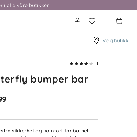
r i alle våre butikker
Velg butikk
1
terfly bumper bar
99
ekstra sikkerhet og komfort for barnet