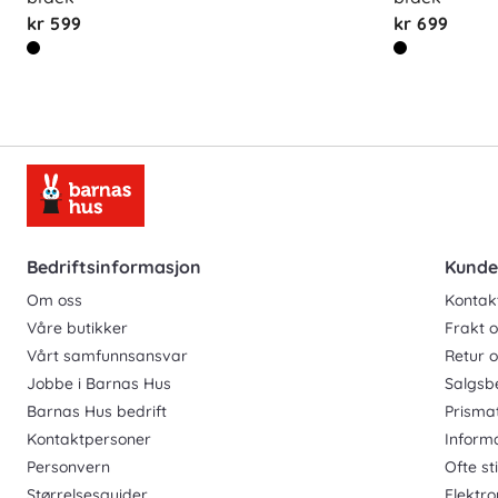
kr 599
kr 699
Bedriftsinformasjon
Kunde
Om oss
Kontak
Våre butikker
Frakt o
Vårt samfunnsansvar
Retur 
Jobbe i Barnas Hus
Salgsb
Barnas Hus bedrift
Prisma
Kontaktpersoner
Inform
Personvern
Ofte st
Størrelsesguider
Elektro