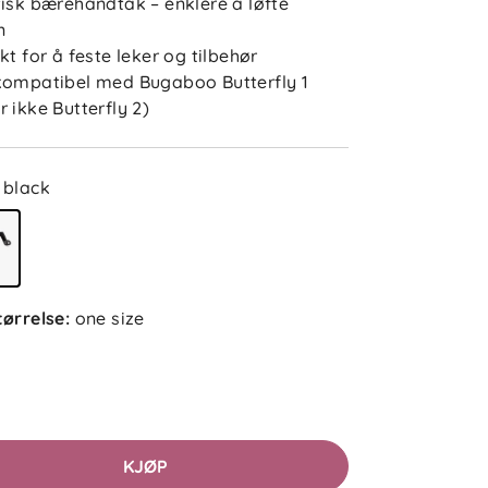
tisk bærehåndtak – enklere å løfte
n
kt for å feste leker og tilbehør
kompatibel med Bugaboo Butterfly 1
r ikke Butterfly 2)
black
4.0
5
tørrelse
:
one size
4
3
2
sert på 1 anmeldelse
1
etter
KJØP