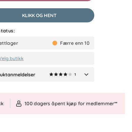
lser (1)
KLIKK OG HENT
Kristina
Bekreftet kjøper
2 måneder siden
tatus:
Stikker litt ut når man slår
ettlager
Færre enn 10
sammen vognen.
Velg butikk
uktanmeldelser
1
Verified by Trustvoice
kk
100 dagers åpent kjøp for medlemmer**