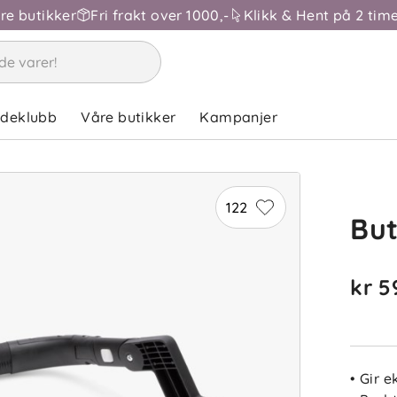
åre butikker
Fri frakt over 1000,-
Klikk & Hent på 2 time
ndeklubb
Våre butikker
Kampanjer
122
But
kr 5
• Gir 