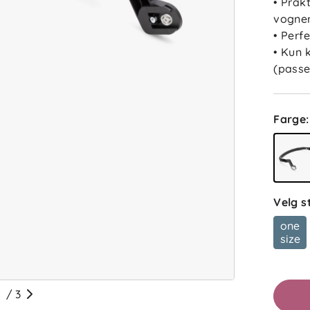
• Prak
vogne
• Perfe
• Kun 
(passe
Farge
:
Velg s
one
ba
size
Filtrer 
/
3