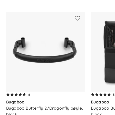
Materiale:
Slitesterkt og holdbart
Bruk:
Festepunkt for leker og tilbeh
Montering:
Enkel å ta av og på ve
8
3
Bugaboo
Bugaboo
Bugaboo Butterfly 2/Dragonfly bøyle, 
Bugaboo But
black
black