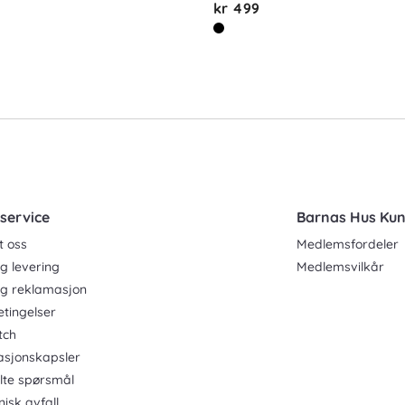
kr 499
service
Barnas Hus Ku
t oss
Medlemsfordeler
g levering
Medlemsvilkår
og reklamasjon
etingelser
tch
asjonskapsler
ilte spørsmål
nisk avfall