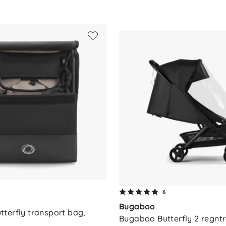
ør
d behov
6
Bugaboo
terfly transport bag, 
Bugaboo Butterfly 2 regntr