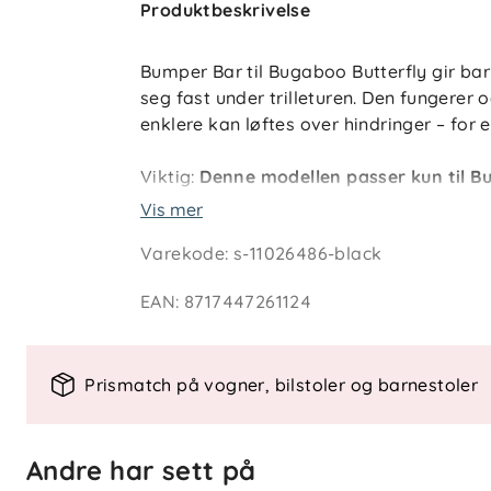
Produktbeskrivelse
Bumper Bar til Bugaboo Butterfly gir bar
seg fast under trilleturen. Den fungerer
enklere kan løftes over hindringer – for 
Viktig:
Denne modellen passer kun til Bu
med Butterfly 2
.
Vis mer
Varekode
:
s-11026486-black
Hvorfor velge Bugaboo Butterfly Bumpe
EAN
:
8717447261124
Ekstra sikkerhet
– Barnet får noe å 
Fleksibel bruk
– Fest leker eller ann
Praktisk bærehåndtak
– Gjør det l
Prismatch på vogner, bilstoler og barnestoler
Nøkkelfunksjoner:
Andre har sett på
Kompatibilitet:
Kun med Bugaboo Bu