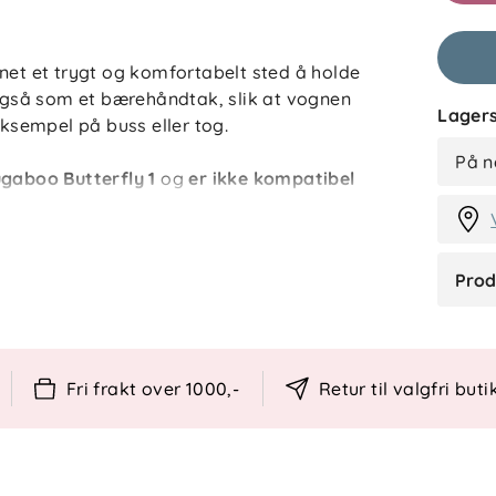
Anmelde
net et trygt og komfortabelt sted å holde
K
 også som et bærehåndtak, slik at vognen
Lagers
eksempel på buss eller tog.
På n
gaboo Butterfly 1
og
er ikke kompatibel
Prod
r Bar:
holde i under trilleturen.
et tilbehør for underholdning.
ettere å løfte vognen.
Fri frakt over 1000,-
Retur til valgfri buti
tterfly 1