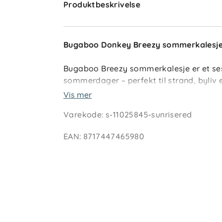
Produktbeskrivelse
Bugaboo Donkey Breezy sommerkalesje 
Bugaboo Breezy sommerkalesje er et ses
sommerdager – perfekt til strand, byliv e
strategisk plasserte mesh-vinduer, gir d
Vis mer
komfort i ett.
Varekode
:
s-11025845-sunrisered
Kalesjen har en praktisk åpning foran s
EAN
:
8717447465980
myggnett som beskytter barnet fra topp ti
har UPF 50+ beskyttelse (gjelder ikke m
oljeavvisende – ideelt for skiftende so
Egenskaper og vedlikehold
Utvidbar kalesje
med tredje panel f