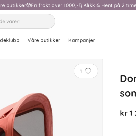
åre butikker
Fri frakt over 1000,-
Klikk & Hent på 2 time
ndeklubb
Våre butikker
Kampanjer
1
Do
so
kr 1