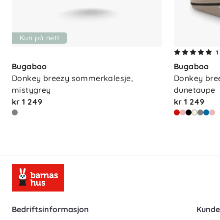
Kun på nett
1
Bugaboo
Bugaboo
Donkey breezy sommerkalesje, 
Donkey bree
mistygrey
dunetaupe
kr 1 249
kr 1 249
Bedriftsinformasjon
Kunde