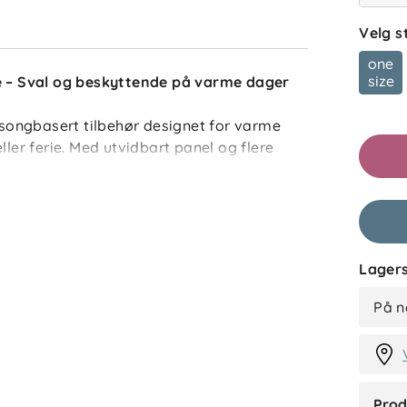
Velg s
one
size
– Sval og beskyttende på varme dager
ongbasert tilbehør designet for varme
ba
ller ferie. Med utvidbart panel og flere
en barnet skygge, luftsirkulasjon og
Filtrer 
om kan lukkes med glidelås, og innebygd
Anmelde
l tå. Stoffet reflekterer solstrålene og
Lagers
esh), samtidig som det er vann- og
TS
mmervær.
På n
or ekstra solbeskyttelse
Prod