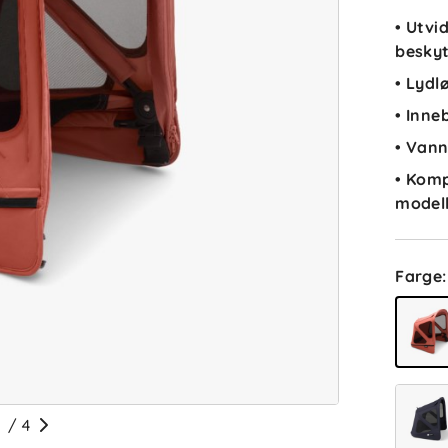
• Utv
beskyt
• Lydl
• Inne
• Vann
• Komp
model
Farge
:
/
4