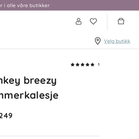
r i alle våre butikker
Velg butikk
1
nkey breezy
mmerkalesje
 249