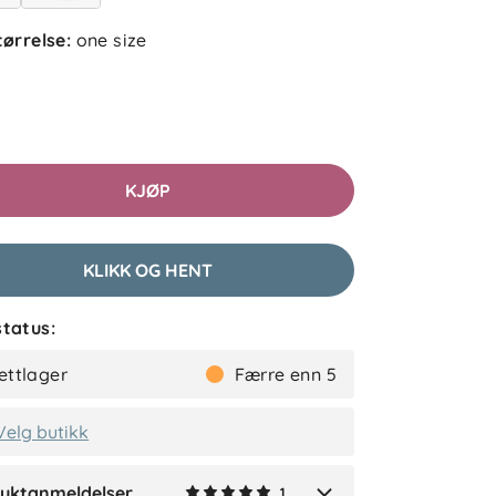
tørrelse
:
one size
5.0
5
4
3
2
sert på 1 anmeldelse
1
KJØP
etter
KLIKK OG HENT
lser (1)
tatus:
Tonje S
Bekreftet kjøper
ettlager
Færre enn 5
1 måned siden
Velg butikk
uktanmeldelser
1