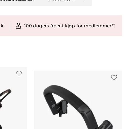
Verified by Trustvoice
kk
100 dagers åpent kjøp for medlemmer**