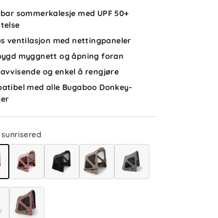
idbar sommerkalesje med UPF 50+
telse
øs ventilasjon med nettingpaneler
bygd myggnett og åpning foran
avvisende og enkel å rengjøre
atibel med alle Bugaboo Donkey-
ler
sunrisered