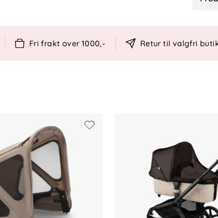
 optimal luftgjennomstrømning
ilgang til barnet
ra topp til tå
ter mot solens stråler
Fri frakt over 1000,-
Retur til valgfri buti
regnskurer
uktig klut
key-modeller
 bruk fra eksisterende kalesje