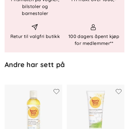
nyfødt.
bilstoler og
barnestoler
Anbefalt alder
Fra nyfødt.
Retur til valgfri butikk
100 dagers åpent kjøp
for medlemmer**
Andre har sett på