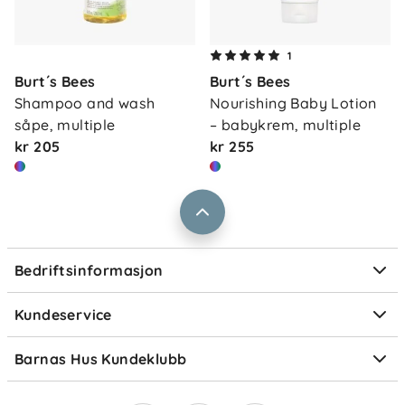
Om oss
Kontakt oss
1
Våre butikker
Burt´s Bees
Burt´s Bees
Frakt og levering
Shampoo and wash 
Nourishing Baby Lotion 
Vårt samfunnsansvar
Retur og reklamasjon
såpe, multiple
– babykrem, multiple
Jobbe i Barnas Hus
kr 205
kr 255
Salgsbetingelser
Barnas Hus bedrift
Prismatch
Kontaktpersoner
Informasjonskapsler
Personvern
Ofte stilte spørsmål
Bedriftsinformasjon
Størrelsesguider
Elektronisk avfall
Kundeservice
Om Klarna
Medlemsfordeler
Barnas Hus Kundeklubb
Medlemsvilkår