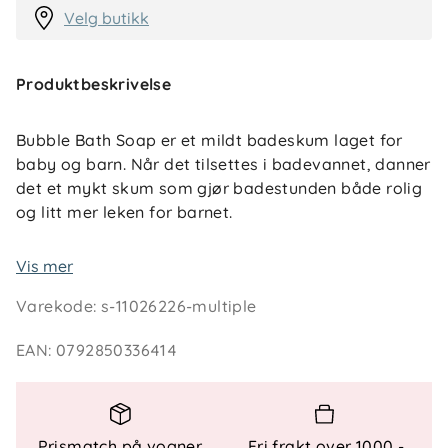
Velg butikk
Produktbeskrivelse
Bubble Bath Soap er et mildt badeskum laget for
baby og barn. Når det tilsettes i badevannet, danner
det et mykt skum som gjør badestunden både rolig
og litt mer leken for barnet.
Formelen inneholder plantebaserte rensende
Vis mer
ingredienser, vitamin E og soyaproteiner som bidrar
Varekode
:
s-11026226-multiple
til å pleie huden under bading. Den er utviklet for
sensitiv barnehud og er tårefri og ikke-irriterende.
EAN
:
0792850336414
Den milde duften er naturlig og uten syntetisk
parfyme.
Produktet er testet av barneleger og kan brukes fra
Prismatch på vogner,
Fri frakt over 1000,-