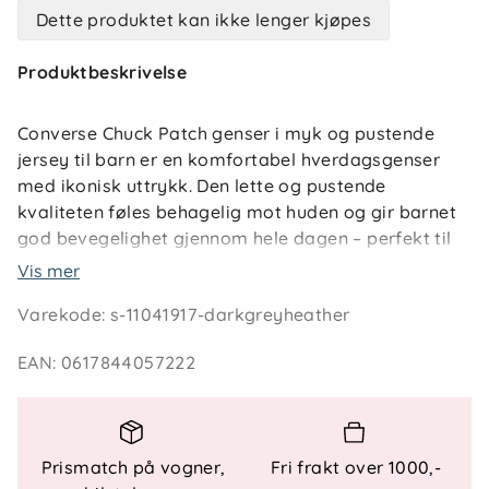
Dette produktet kan ikke lenger kjøpes
Produktbeskrivelse
Converse Chuck Patch genser i myk og pustende
jersey til barn er en komfortabel hverdagsgenser
med ikonisk uttrykk. Den lette og pustende
kvaliteten føles behagelig mot huden og gir barnet
god bevegelighet gjennom hele dagen – perfekt til
skole, barnehage og fritid.
Vis mer
Varekode
:
s-11041917-darkgreyheather
Den klassiske Chuck Patch-grafikken gir genseren et
tidløst og sporty preg som enkelt kan styles med
EAN
:
0617844057222
jeans, joggebukse eller shorts. En allsidig genser
som kombinerer komfort, kvalitet og den velkjente
Converse-stilen.
Prismatch på vogner,
Fri frakt over 1000,-