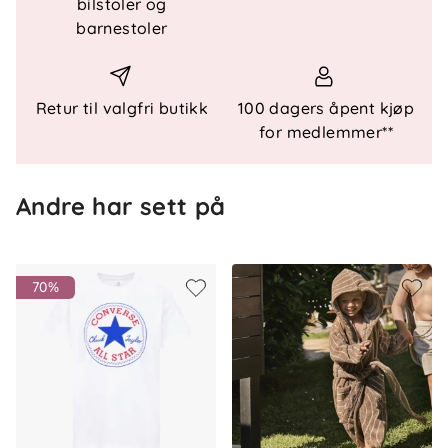
bilstoler og
Teknisk informasjon
barnestoler
Myk og pustende jersey
Langermet modell
Klassisk Chuck Patch-grafikk
Retur til valgfri butikk
100 dagers åpent kjøp
Komfortabel passform for daglig bruk
for medlemmer**
Andre har sett på
Materiale
Jersey
70%
Vedlikehold
Følg vaskeanvisningen på plagget