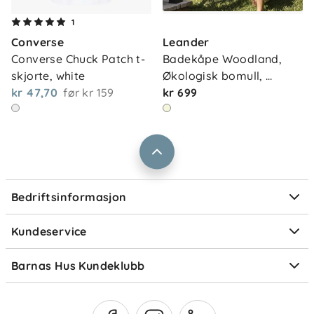
Om oss
1
Kontakt oss
Converse
Leander
Våre butikker
Frakt og levering
Converse Chuck Patch t-
Badekåpe Woodland, 
Vårt samfunnsansvar
skjorte, white
Økologisk bomull, 
Retur og reklamasjon
kr 47,70
før
kr 159
cappu…
kr 699
Jobbe i Barnas Hus
Salgsbetingelser
Barnas Hus bedrift
Prismatch
Kontaktpersoner
Informasjonskapsler
Personvern
Ofte stilte spørsmål
Bedriftsinformasjon
Størrelsesguider
Elektronisk avfall
Kundeservice
Om Klarna
Medlemsfordeler
Barnas Hus Kundeklubb
Medlemsvilkår