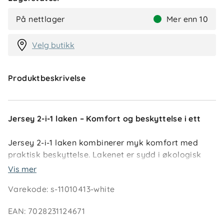
På nettlager
Mer enn 10
Velg butikk
Produktbeskrivelse
Jersey 2-i-1 laken – Komfort og beskyttelse i ett
Jersey 2-i-1 laken kombinerer myk komfort med
praktisk beskyttelse. Lakenet er sydd i økologisk
bomullsjersey og har en vanntett TPU-membran på
Vis mer
undersiden som hindrer væske i å trenge gjennom til
Varekode
:
s-11010413-white
madrassen.
EAN
:
7028231124671
Det pustende materialet gir en behagelig overflate å