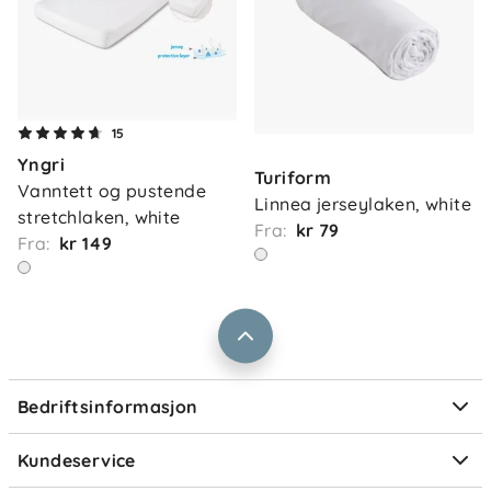
Om oss
15
Kontakt oss
Yngri
Våre butikker
Turiform
Frakt og levering
Vanntett og pustende 
Linnea jerseylaken, white
Vårt samfunnsansvar
stretchlaken, white
Retur og reklamasjon
Fra:
kr 79
Fra:
kr 149
Jobbe i Barnas Hus
Salgsbetingelser
Barnas Hus bedrift
Prismatch
Kontaktpersoner
Informasjonskapsler
Personvern
Ofte stilte spørsmål
Bedriftsinformasjon
Størrelsesguider
Elektronisk avfall
Kundeservice
Om Klarna
Medlemsfordeler