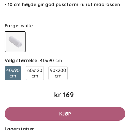
• 10 cm høyde gir god passform rundt madrassen
Farge
:
white
Velg størrelse
:
40x90 cm
40x90
60x120
90x200
cm
cm
cm
kr 169
KJØP
Lagerstatus: