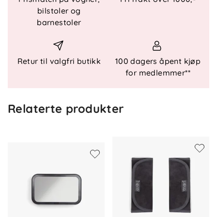
Teknisk informasjon
bilstoler og
barnestoler
Bruk og godkjenning
UN R129/03
Retur til valgfri butikk
100 dagers åpent kjøp
Montering
for medlemmer**
Isofix: ja
Relaterte produkter
Installasjon: ISOFIX
Retning: forovervendt
Støtteben
Indikatorer for korrekt montering
Sikkerhet
Integrert fullkroppsairbag
Støtskjold med dybdejustering