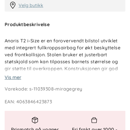
Velg butikk
Produktbeskrivelse
Anoris T2 i-Size er en forovervendt bilstol utviklet
med integrert fullkroppsairbag for økt beskyttelse
ved frontkollisjon. Stolen bruker et justerbart
støtskjold som kan tilpasses barnets størrelse og
gir støtte til overkroppen. Konstruksjonen gir god
benplass og bevegelsesfrihet, samtidig som barnet
Vis mer
sitter forovervendt. Stolen er utstyrt med forbedret
Varekode
:
s-11039308-miragegrey
ventilasjon gjennom mesh-tekstil som er seks
ganger mer pustende enn standard materialer.
EAN
:
4063846423873
Montering skjer med ISOFIX og støtteben, og
Onboard Safety Assistant gir visuell veiledning for
korrekt installasjon.
Prismatch på vogner,
Fri frakt over 1000,-