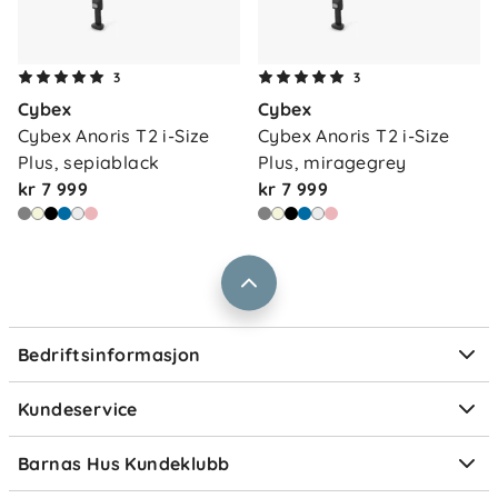
Om oss
3
3
Kontakt oss
Cybex
Cybex
Våre butikker
Frakt og levering
Cybex Anoris T2 i-Size 
Cybex Anoris T2 i-Size 
Vårt samfunnsansvar
Plus, sepiablack
Plus, miragegrey
Retur og reklamasjon
kr 7 999
kr 7 999
Jobbe i Barnas Hus
Salgsbetingelser
Barnas Hus bedrift
Prismatch
Kontaktpersoner
Informasjonskapsler
Personvern
Ofte stilte spørsmål
Bedriftsinformasjon
Størrelsesguider
Elektronisk avfall
Kundeservice
Om Klarna
Medlemsfordeler
Barnas Hus Kundeklubb
Medlemsvilkår