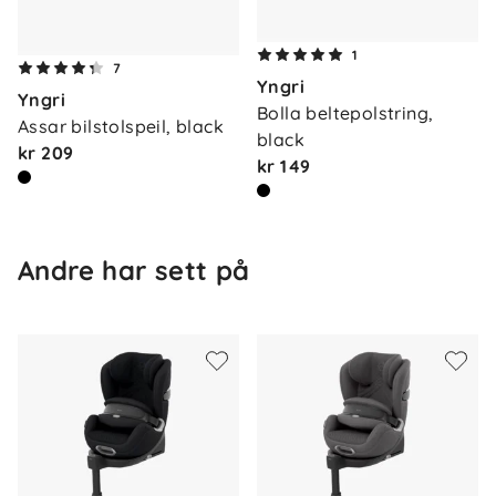
Komfort og justering
1
Justerbart støtskjold
7
Yngri
Forbedret ventilasjon
Yngri
Bolla beltepolstring, 
Mesh-tekstil med høy pusteevne
Assar bilstolspeil, black
black
kr 209
kr 149
Vedlikehold og vask
Trekk maskinvask 30 °C
Andre har sett på