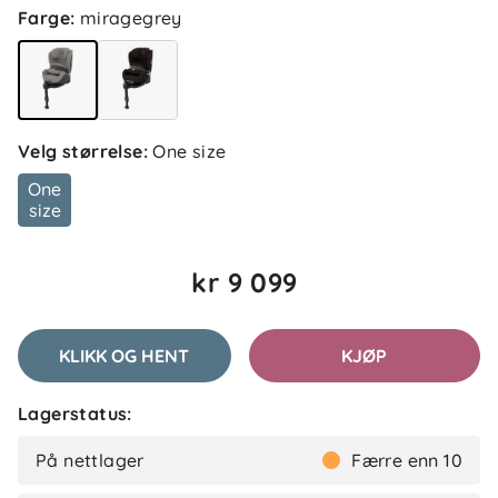
Farge
:
miragegrey
Velg størrelse
:
One size
One
size
kr 9 099
KLIKK OG HENT
KJØP
Lagerstatus:
På nettlager
Færre enn 10