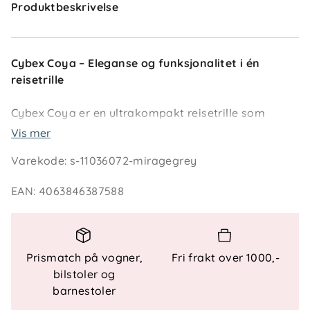
Produktbeskrivelse
Cybex Coya – Eleganse og funksjonalitet i én
reisetrille
Cybex Coya er en ultrakompakt reisetrille som
kombinerer ikonisk design med topp funksjonalitet.
Vis mer
Den kan legges sammen på få sekunder og er
Varekode
:
s-11036072-miragegrey
håndbagasjevennlig, noe som gjør den til det
perfekte reisefølget for moderne familier. Vognen
EAN
:
4063846387588
kan brukes fra fødselen av og opp til 4 år, med
ergonomisk liggestilling, justerbar fotstøtte og en
lettanvendelig sele for maksimal komfort og
sikkerhet.
Prismatch på vogner,
Fri frakt over 1000,-
bilstoler og
barnestoler
Nøkkelfunksjoner: