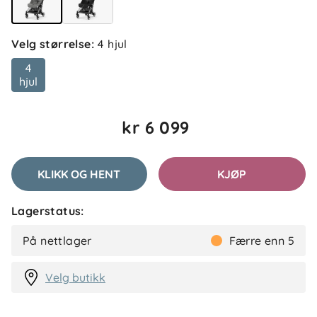
Velg størrelse
:
4 hjul
4
hjul
kr 6 099
KLIKK OG HENT
KJØP
Lagerstatus:
På nettlager
Færre enn 5
Velg butikk