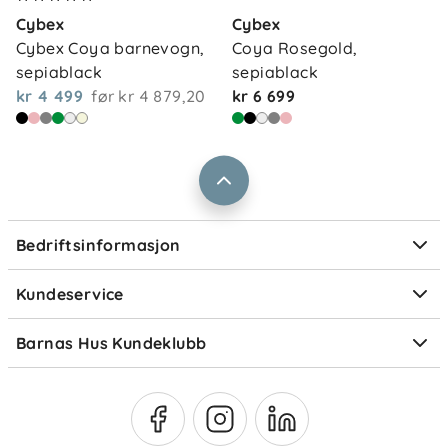
Kontakt oss
Cybex
Cybex
Våre butikker
Frakt og levering
Cybex Coya barnevogn, 
Coya Rosegold, 
Vårt samfunnsansvar
sepiablack
sepiablack
Retur og reklamasjon
kr 4 499
før
kr 4 879,20
kr 6 699
Jobbe i Barnas Hus
Salgsbetingelser
Barnas Hus bedrift
Prismatch
Kontaktpersoner
Informasjonskapsler
Personvern
Ofte stilte spørsmål
Bedriftsinformasjon
Størrelsesguider
Elektronisk avfall
Kundeservice
Om Klarna
Medlemsfordeler
Barnas Hus Kundeklubb
Medlemsvilkår