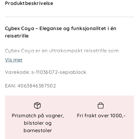
Produktbeskrivelse
Cybex Coya – Eleganse og funksjonalitet i én
reisetrille
Cybex Coya er en ultrakompakt reisetrille som
kombinerer ikonisk design med topp funksjonalitet.
Vis mer
Den kan legges sammen på få sekunder og er
Varekode
:
s-11036072-sepiablack
håndbagasjevennlig, noe som gjør den til det
perfekte reisefølget for moderne familier. Vognen
EAN
:
4063846387502
kan brukes fra fødselen av og opp til 4 år, med
ergonomisk liggestilling, justerbar fotstøtte og en
lettanvendelig sele for maksimal komfort og
sikkerhet.
Prismatch på vogner,
Fri frakt over 1000,-
bilstoler og
barnestoler
Nøkkelfunksjoner: