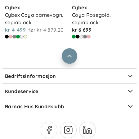
Kontakt oss
Cybex
Cybex
Våre butikker
Frakt og levering
Cybex Coya barnevogn, 
Coya Rosegold, 
Vårt samfunnsansvar
sepiablack
sepiablack
Retur og reklamasjon
kr 4 499
før
kr 4 879,20
kr 6 699
Jobbe i Barnas Hus
Salgsbetingelser
Barnas Hus bedrift
Prismatch
Kontaktpersoner
Informasjonskapsler
Personvern
Ofte stilte spørsmål
Bedriftsinformasjon
Størrelsesguider
Elektronisk avfall
Kundeservice
Om Klarna
Medlemsfordeler
Barnas Hus Kundeklubb
Medlemsvilkår