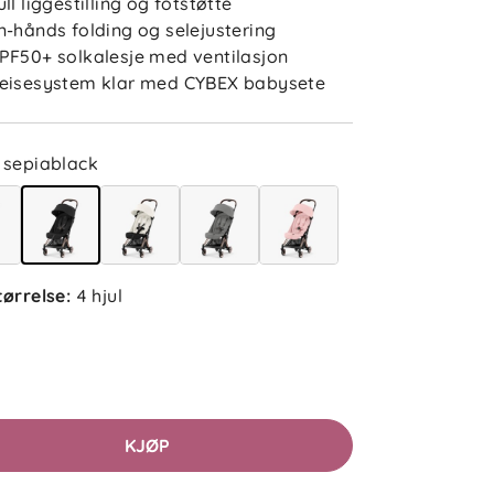
ull liggestilling og fotstøtte
n-hånds folding og selejustering
PF50+ solkalesje med ventilasjon
eisesystem klar med CYBEX babysete
sepiablack
tørrelse
:
4 hjul
KJØP