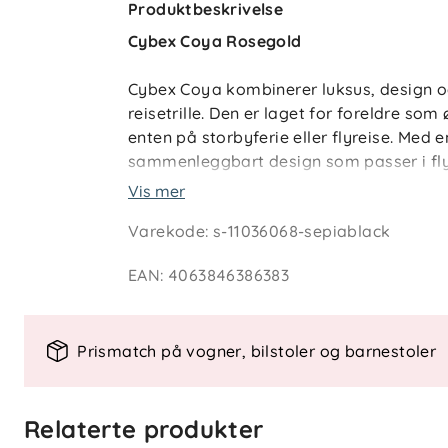
Produktbeskrivelse
Cybex Coya Rosegold
Cybex Coya kombinerer luksus, design og
reisetrille. Den er laget for foreldre so
enten på storbyferie eller flyreise. Med
sammenleggbart design som passer i flye
reisepartner.
Vis mer
Varekode
:
s-11036068-sepiablack
Vognen har full liggestilling med justerb
på turen. Den unike selen strammes enkel
EAN
:
4063846386383
bilstoler, og sørger for sikkerhet og k
reisesystem ved å feste et CYBEX babys
Prismatch på vogner, bilstoler og barnestoler
Detaljer som UPF50+ solkalesje med vent
sommerdager, myk fjæring i forhjulet og
vognen både praktisk og komfortabel. De
Relaterte produkter
ved hjelp av den integrerte bæreselen.