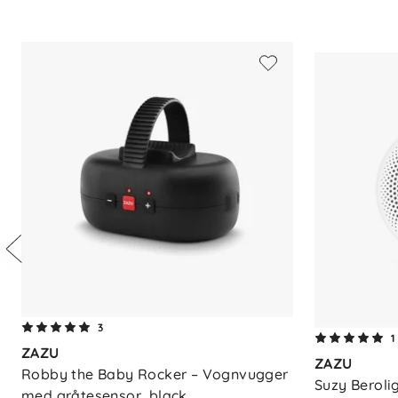
Spesifikasjoner
Produkttype: Reisevogn / trille
Vekt: ca. 6,6 kg
Maks belastning sete: 22 kg
Handlekurv: 5 kg kapasitet
Folding: Én-hånds, ultrakompakt
Liggestilling: Full, ergonomisk ligge
Selesystem: Justerbar med ett trekk 
Reisesystem: Kompatibel med CYBE
Kalesje: UPF50+ med ventilasjonsp
Komfort: Avtakbart sete for varme 
Oppbevaring: Håndbagasjekompatib
Tilbehør: Bøyle (kjøpes separat)
3
1
ZAZU
ZAZU
Materialer og vedlikehold
Robby the Baby Rocker – Vognvugger 
Suzy Beroli
med gråtesensor, black