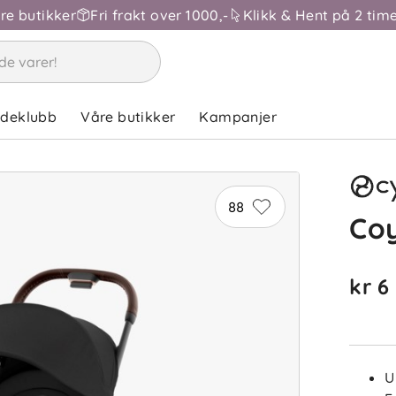
åre butikker
Fri frakt over 1000,-
Klikk & Hent på 2 time
ndeklubb
Våre butikker
Kampanjer
88
Co
kr 6
U