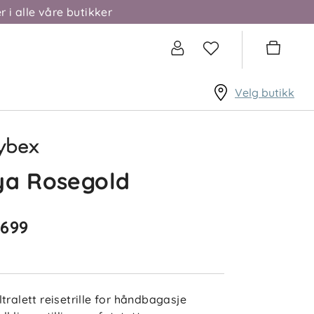
r i alle våre butikker
Velg butikk
ya Rosegold
 699
ltralett reisetrille for håndbagasje