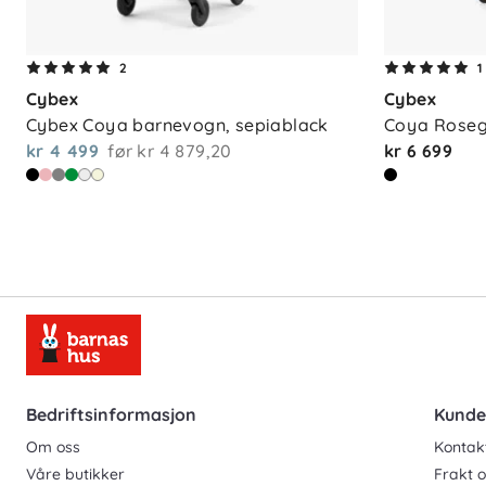
2
1
Cybex
Cybex
Cybex Coya barnevogn, sepiablack
Coya Rosego
kr 4 499
før
kr 4 879,20
kr 6 699
Bedriftsinformasjon
Kunde
Om oss
Kontak
Våre butikker
Frakt o