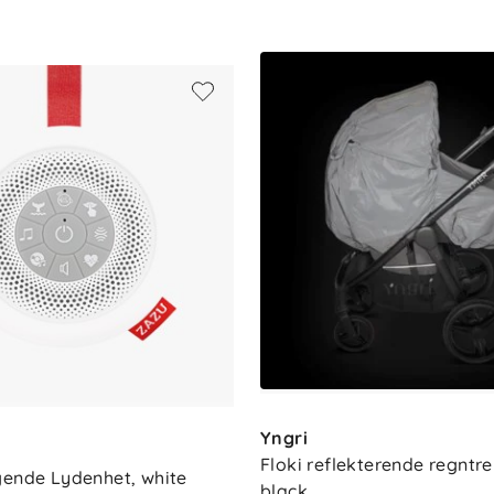
stilling med justerbar fotstøtte
(inspirert av bilstoler)
X babysete (adaptere selges separat)
anel
dager, myk fjæring på forhjul
el på fly
Yngri
Floki reflekterende regntrek
gende Lydenhet, white
black