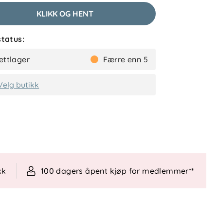
KLIKK OG HENT
tatus:
ettlager
Færre enn 5
Velg butikk
kk
100 dagers åpent kjøp for medlemmer**