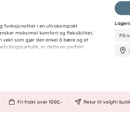
Lagers
 funksjonalitet i en ultrakompakt
m ønsker maksimal komfort og fleksibilitet,
På n
 en vekt som gjør den enkel å bære og et
ts bagasjehylle, er dette en perfekt
ar fotstøtte, slik at barnet kan sove godt
t med ett trekk, inspirert av CYBEX sine
omfort. Coya kan også brukes som
ete med adaptere.
Fri frakt over 1000,-
Retur til valgfri buti
ilasjon, et avtakbart sete for varme
 en romslig handlekurv på 5 kg gjør denne
n kan i tillegg bæres lett over skulderen