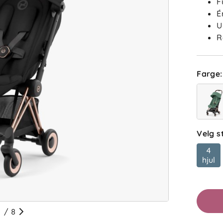
F
É
U
R
Farge
:
Velg s
4
hjul
/
8