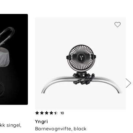
10
Yngri
k singel, 
Barnevognvifte, black