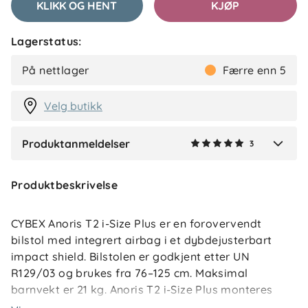
KLIKK OG HENT
KJØP
Lagerstatus:
Sofie B
Bekreftet kjøper
SB
På nettlager
Færre enn 5
2 måneder siden
Velg butikk
Produktanmeldelser
3
Verified by Trustvoice
Produktbeskrivelse
CYBEX Anoris T2 i-Size Plus er en forovervendt
bilstol med integrert airbag i et dybdejusterbart
impact shield. Bilstolen er godkjent etter UN
R129/03 og brukes fra 76–125 cm. Maksimal
barnvekt er 21 kg. Anoris T2 i-Size Plus monteres
med ISOFIX og støtteben. Onboard Safety Assistant