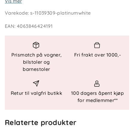
Vis mer
bruker LED-indikatorer for å vise status for ISOFIX,
Varekode
:
s-11039309-platinumwhite
støtteben, impact shield og batteri. Setet har tre
hvilestillinger, ventilert mesh-stoff og solkalesje
EAN
:
4063846424191
med UPF50+.
Teknisk informasjon
Prismatch på vogner,
Fri frakt over 1000,-
Bruk og godkjenning
bilstoler og
barnestoler
UN R129/03
Fra 15 mnd til ca. 7 år
Barnets størrelse
Retur til valgfri butikk
100 dagers åpent kjøp
for medlemmer**
76–125 cm
21 kg maks
Relaterte produkter
Montering