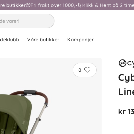
åre butikker
Fri frakt over 1000,-
Klikk & Hent på 2 time
ndeklubb
Våre butikker
Kampanjer
0
Cyb
Lin
kr 1