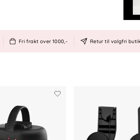
ing
panel
 transport
Fri frakt over 1000,-
Retur til valgfri buti
med ekstra tilbehør
s og batteri
asjon
rver, fotstøtte, kalesje, batterilader.
r til bilstol må kjøpes separat.