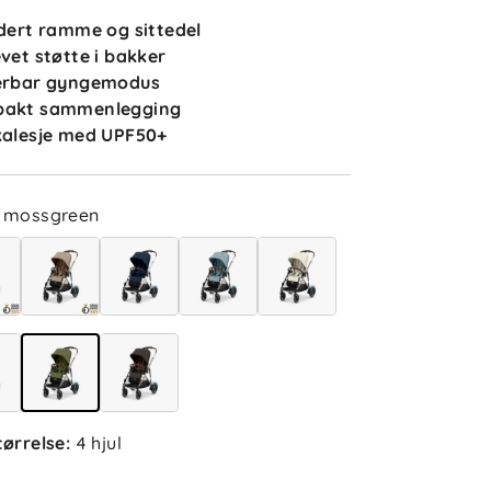
udert ramme og sittedel
evet støtte i bakker
terbar gyngemodus
pakt sammenlegging
kalesje med UPF50+
mossgreen
5.0
5
tørrelse
:
4 hjul
4
3
2