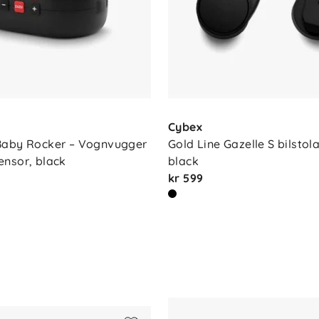
befales
Gazelle S vognbag
(selges separat).
er i bakker og på ujevnt terreng
ligende bevegelse
Cybex
transport og oppbevaring
Baby Rocker – Vognvugger 
Gold Line Gazelle S bilstola
r fra nyfødt med liggedel
nsor, black
black
sjonsnett
kr 599
ed ekstra sittedel, liggedel eller bilstol