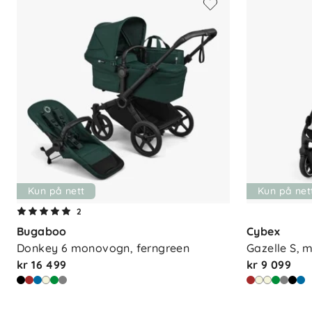
Kun på nett
Kun på net
2
Bugaboo
Cybex
Donkey 6 monovogn, ferngreen
Gazelle S, 
kr 16 499
kr 9 099