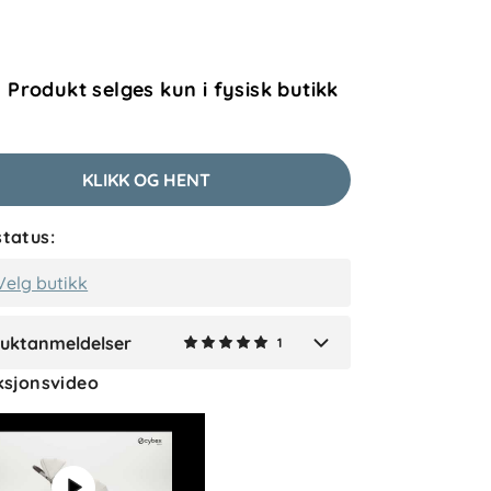
sert på 1 anmeldelse
1
etter
 Produkt selges kun i fysisk butikk
lser (1)
KLIKK OG HENT
yasmin G
Bekreftet kjøper
tatus:
3 uker siden
Velg butikk
uktanmeldelser
1
Verified by Trustvoice
ksjonsvideo