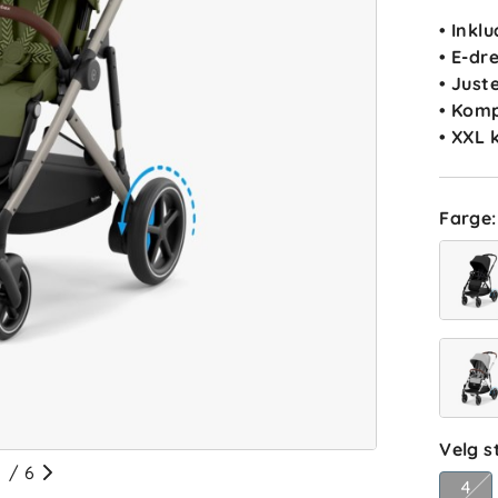
• Inkl
• E-dr
• Jus
• Kom
• XXL 
Farge
:
Velg s
/
6
4