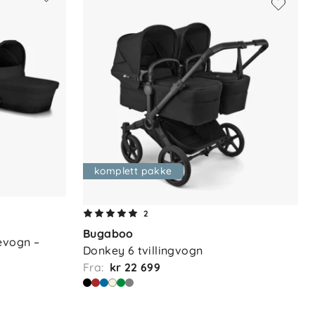
komplett pakke
2
Bugaboo
evogn – 
Donkey 6 tvillingvogn
Fra:
kr 22 699