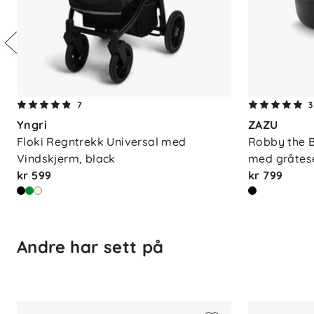
For å bruke e-Gazelle S fra fødselen, an
Hvorfor velge e-Gazelle S?
Inkludert ramme og sittedel
E-drevet støtte for enklere trilletur
7
3
Justerbar gyngemodus for en bero
Yngri
ZAZU
Kompakt sammenlegging for enkel 
Floki Regntrekk Universal med 
Robby the 
Ergonomisk liggestilling som passe
Vindskjerm, black
med gråtese
XXL kalesje med UPF50+ og ventila
kr 599
kr 799
Justerbart styre for bedre komfort
Søskentilpasset og kan kombineres m
Andre har sett på