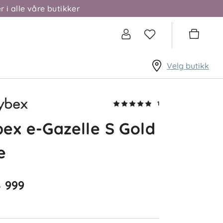
r i alle våre butikker
Velg butikk
1
ex e-Gazelle S Gold
e
3 999