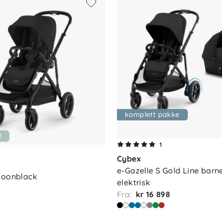
komplett pakke
t
1
Cybex
e-Gazelle S Gold Line barn
moonblack
elektrisk
Fra:
kr 16 898