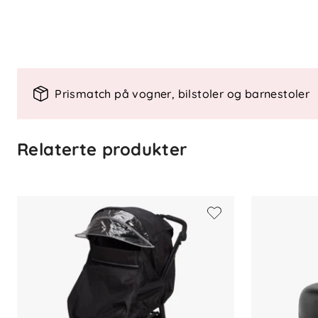
Nøkkelfunksjoner
Søskentilpasset med ekstra deler
Elektrisk assistanse for enklere trill
Justerbar gyngemodus via kontoll
Kompakt sammenleggbar for enkel
Prismatch på vogner, bilstoler og barnestoler
Spesifikasjoner
Relaterte produkter
Anbefalt alder: 0-4 år (maks 22 kg)
Funksjon: Søskentilpasset løsning 
Kontrollpanel: Styr fart, gyngemodu
Kalesje: XXL med UPF50+ og ventil
Inkludert: Rammeenhet, seteenhet, ku
Ekstra liggedel, seteenhet og adapte
Bruk fra nyfødt med vognbag