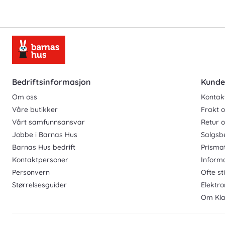
Bedriftsinformasjon
Kunde
Om oss
Kontak
Våre butikker
Frakt o
Vårt samfunnsansvar
Retur 
Jobbe i Barnas Hus
Salgsb
Barnas Hus bedrift
Prisma
Kontaktpersoner
Inform
Personvern
Ofte st
Størrelsesguider
Elektro
Om Kla