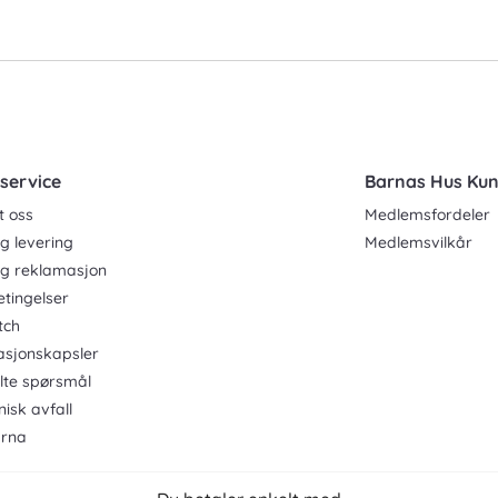
service
Barnas Hus Ku
t oss
Medlemsfordeler
g levering
Medlemsvilkår
og reklamasjon
etingelser
tch
asjonskapsler
ilte spørsmål
nisk avfall
rna