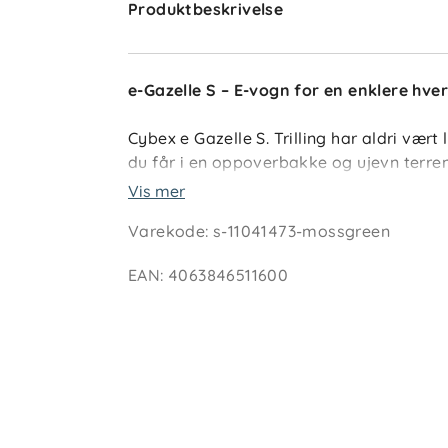
Produktbeskrivelse
e-Gazelle S – E-vogn for en enklere hve
Cybex e Gazelle S. Trilling har aldri vært
du får i en oppoverbakke og ujevn terren
babyen din og deres søsken en jevn tur. 
Vis mer
spak integrert i håndtaket. En automati
Varekode
:
s-11041473-mossgreen
tilbake ved å trykke på en knapp. Vogne
fleksibilieten som alle familier trenger, 
EAN
:
4063846511600
handlekurv på 23 kg kan du enkelt ha med
Vognen er også kompatibel med nyfødtbi
Når turen er over, legges vognen enkelt
praktisk å transportere og oppbevare.