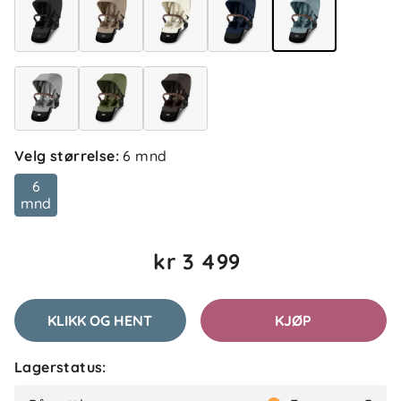
Velg størrelse
:
6 mnd
6
mnd
kr 3 499
KLIKK OG HENT
KJØP
Lagerstatus: