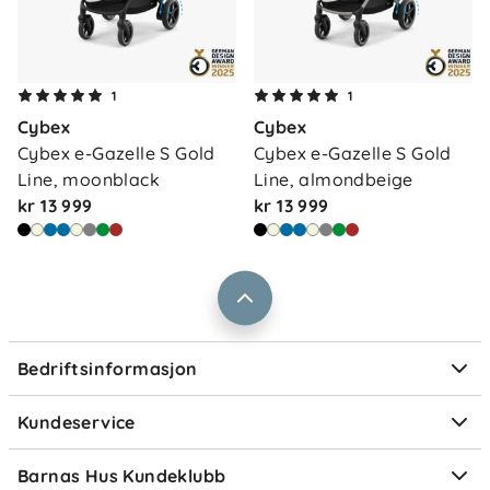
Om oss
1
1
Kontakt oss
Cybex
Cybex
Våre butikker
Frakt og levering
Cybex e-Gazelle S Gold 
Cybex e-Gazelle S Gold 
Vårt samfunnsansvar
Line, moonblack
Line, almondbeige
Retur og reklamasjon
kr 13 999
kr 13 999
Jobbe i Barnas Hus
Salgsbetingelser
Barnas Hus bedrift
Prismatch
Kontaktpersoner
Informasjonskapsler
Personvern
Ofte stilte spørsmål
Bedriftsinformasjon
Størrelsesguider
Elektronisk avfall
Kundeservice
Om Klarna
Medlemsfordeler
Barnas Hus Kundeklubb
Medlemsvilkår