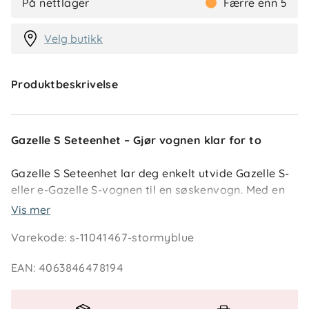
På nettlager
Færre enn 5
Velg butikk
Produktbeskrivelse
Gazelle S Seteenhet – Gjør vognen klar for to
Gazelle S Seteenhet lar deg enkelt utvide Gazelle S-
eller e-Gazelle S-vognen til en søskenvogn. Med en
vendbar sittedel og en enkel selejustering gir den
Vis mer
maksimal komfort for barnet.
Varekode
:
s-11041467-stormyblue
EAN
:
4063846478194
Hvorfor velge Gazelle S Seteenhet?
Ekstra sete for søsken
– Perfekt for voksende