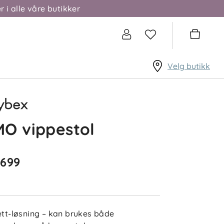
r i alle våre butikker
Velg butikk
O vippestol
 699
-ett-løsning – kan brukes både