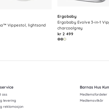
Ergobaby
Ergobaby Evolve 3-in-1 Vipp
a™ Vippestol, lightsand
charcoalgrey
kr 2 499
service
Barnas Hus Ku
t oss
Medlemsfordeler
g levering
Medlemsvilkår
og reklamasjon