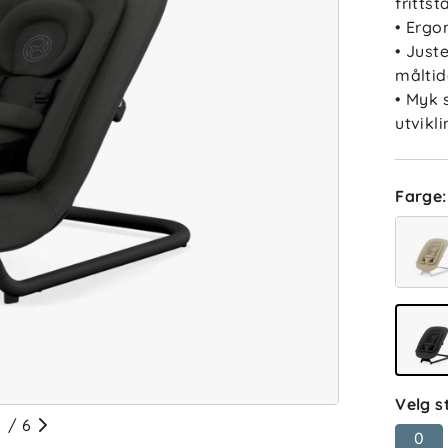
fritts
• Ergo
• Just
måltid
• Myk 
utvikli
Farge
:
Velg s
/
6
0