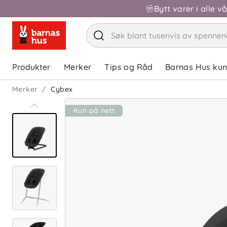
Bytt varer i alle v
Produkter
Merker
Tips og Råd
Barnas Hus ku
Merker
Cybex
Kun på nett