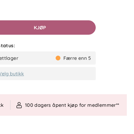
KJØP
tatus:
ettlager
Færre enn 5
Velg butikk
kk
100 dagers åpent kjøp for medlemmer**