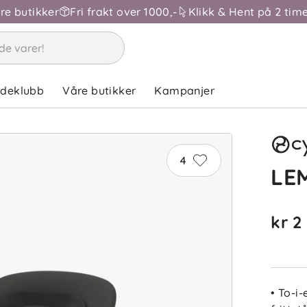
åre butikker
Fri frakt over 1000,-
Klikk & Hent på 2 time
ndeklubb
Våre butikker
Kampanjer
4
LEM
kr 2
• To-i