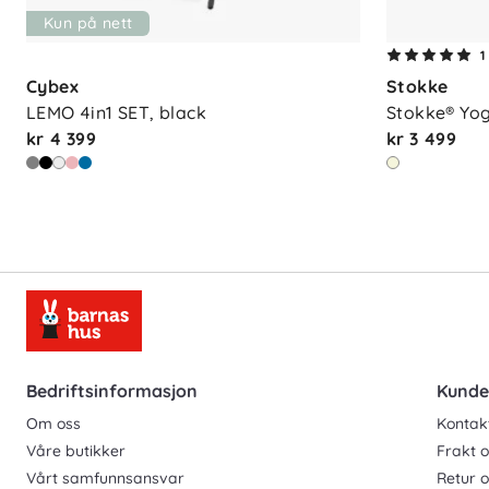
Kun på nett
1
Cybex
Stokke
LEMO 4in1 SET, black
Stokke® Yog
kr 4 399
kr 3 499
Bedriftsinformasjon
Kunde
Om oss
Kontak
Våre butikker
Frakt o
Vårt samfunnsansvar
Retur 