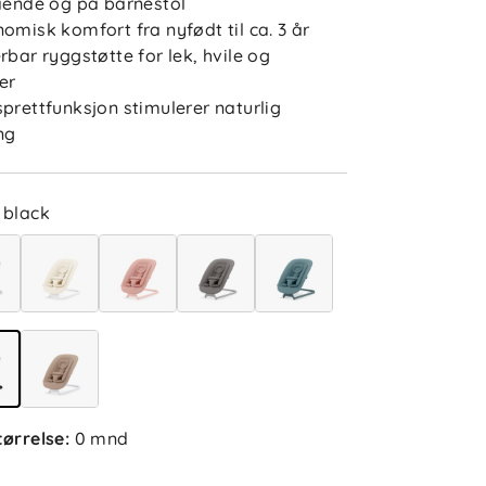
tående og på barnestol
nomisk komfort fra nyfødt til ca. 3 år
erbar ryggstøtte for lek, hvile og
er
sprettfunksjon stimulerer naturlig
ng
black
tørrelse
:
0 mnd