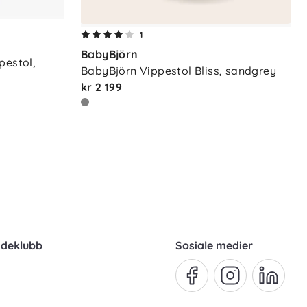
1
BabyBjörn
estol, 
BabyBjörn Vippestol Bliss, sandgrey
kr 2 199
ndeklubb
Sosiale medier