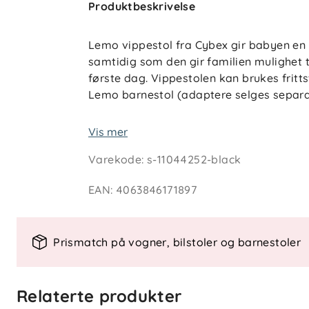
Produktbeskrivelse
Lemo vippestol fra Cybex gir babyen en 
samtidig som den gir familien mulighet ti
første dag. Vippestolen kan brukes fritts
Lemo barnestol (adaptere selges separa
Den justerbare ryggstøtten tilpasses enk
Vis mer
mat, lek eller hvile. I starten brukes vi
Varekode
:
s-11044252-black
etter hvert som barnet vokser kan selen 
frem til ca. 3-årsalder. Den naturlige spr
EAN
:
4063846171897
barnets motoriske utvikling.
Prismatch på vogner, bilstoler og barnestoler
Materialer og vedlikehold
Materiale
: Polyester med bomullsi
Vedlikehold
: Trekk kan maskinvask
Relaterte produkter
Bruk
: Slitesterk konstruksjon tilpas