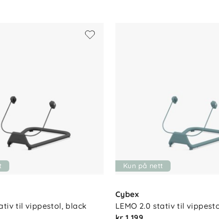
t
Kun på nett
Cybex
tiv til vippestol, black
LEMO 2.0 stativ til vippest
kr 1 199