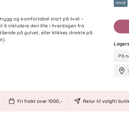
mnd
trygg og komfortabel start på livet –
l å inkludere den lille i hverdagen fra
tående på gulvet, eller klikkes direkte på
t).
Lagers
elt babyens behov, enten det er tid for
På n
ppestolen med en trygg 5-punktssele, og
tas av – slik at stolen kan brukes videre
ettfunksjonen gir både glede og støtte til
Fri frakt over 1000,-
Retur til valgfri buti
nnlegg og hodestøtte
es på 30 °C
set daglig bruk