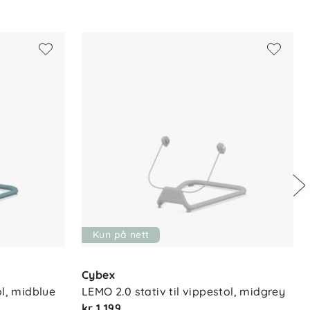
Kun på nett
Cybex
ol, midblue
LEMO 2.0 stativ til vippestol, midgrey
kr 1 199