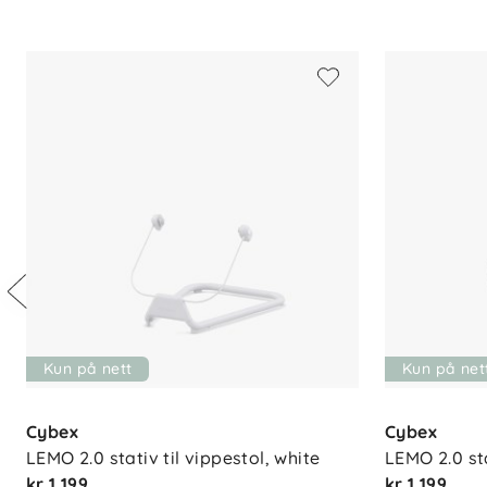
Kun på nett
Kun på net
Cybex
Cybex
LEMO 2.0 stativ til vippestol, white
LEMO 2.0 sta
kr 1 199
kr 1 199