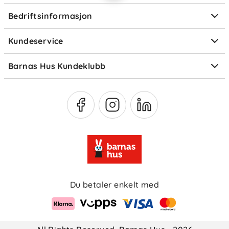
Ofte stilte spørsmål
Bedriftsinformasjon
Størrelsesguider
Elektronisk avfall
Kundeservice
Om Klarna
Medlemsfordeler
Barnas Hus Kundeklubb
Medlemsvilkår
Du betaler enkelt med