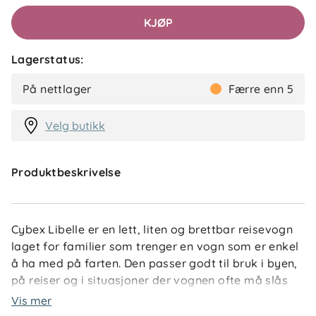
KJØP
Lagerstatus:
På nettlager
Færre enn 5
Velg butikk
Produktbeskrivelse
Cybex Libelle er en lett, liten og brettbar reisevogn
laget for familier som trenger en vogn som er enkel
å ha med på farten. Den passer godt til bruk i byen,
på reiser og i situasjoner der vognen ofte må slås
sammen og bæres.
Vis mer