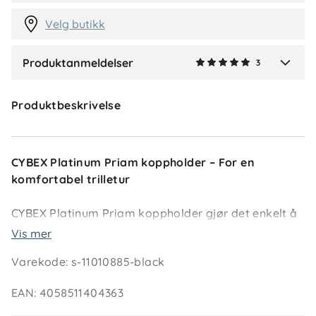
Velg butikk
Produktanmeldelser
3
Verified by Trustvoice
Produktbeskrivelse
CYBEX Platinum Priam koppholder – For en
komfortabel trilletur
CYBEX Platinum Priam koppholder gjør det enkelt å
ha drikken lett tilgjengelig under trilleturen. Den
Vis mer
festes raskt og sikkert til begge sider av håndtaket
Varekode
:
s-11010885-black
på din CYBEX barnevogn og gir en stabil plass for
kopper og flasker i ulike størrelser.
EAN
:
4058511404363
Perfekt for foreldre på farten som ønsker enkel