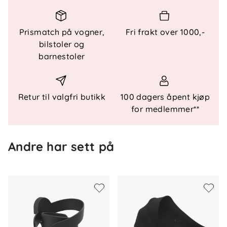
tilgang til kaffe, vannflasker eller barnets drikke.
Prismatch på vogner,
Fri frakt over 1000,-
bilstoler og
Nøkkelfunksjoner:
barnestoler
Universell bruk
– Passer til kopper og flasker i
ulike størrelser.
Enkel montering
– Festes raskt og sikkert uten
Retur til valgfri butikk
100 dagers åpent kjøp
verktøy.
for medlemmer**
Praktisk design
– Holder drikken stabil og lett
tilgjengelig.
Andre har sett på
Kompatibilitet:
Passer til følgende CYBEX-modeller:
- Priam
- e-Priam
- Mios