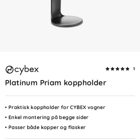
5.0
5
4
3
2
3
basert på 3 anmeldelser
1
Platinum Priam koppholder
Sorter etter
Filtrer etter
Anmeldelser (3)
• Praktisk koppholder for CYBEX vogner
• Enkel montering på begge sider
Sandra S
Bekreftet kjøper
SS
• Passer både kopper og flasker
1 måned siden