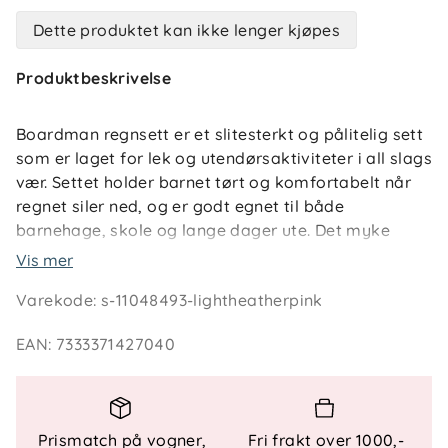
Dette produktet kan ikke lenger kjøpes
Produktbeskrivelse
Boardman regnsett er et slitesterkt og pålitelig sett
som er laget for lek og utendørsaktiviteter i all slags
vær. Settet holder barnet tørt og komfortabelt når
regnet siler ned, og er godt egnet til både
barnehage, skole og lange dager ute. Det myke
mikrofleecefôret gir ekstra varme på kjølige dager,
Vis mer
slik at barnet kan være ute lenger uten å bli kald.
Varekode
:
s-11048493-lightheatherpink
Galon®-materialet med sveisede sømmer gjør
EAN
:
7333371427040
regnsettet helt vanntett og enkelt å holde rent, noe
som gir trygghet i en aktiv hverdag. Et
gjennomtenkt regnsett som kombinerer funksjon,
komfort og slitestyrke – og som gjør det enkelt for
Prismatch på vogner,
Fri frakt over 1000,-
foreldre å kle barnet riktig i vått vær.