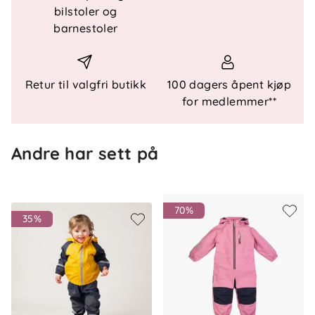
bilstoler og
barnestoler
Teknisk informasjon
Produkttype: Regnsett
Egenskaper: Vind- og vanntett
Retur til valgfri butikk
100 dagers åpent kjøp
Vannsøyle: 8 000 mm (EN ISO 811)
for medlemmer**
Konstruksjon: Sveisede sømmer
Fôr: Varmt mikrofleecefôr
Andre har sett på
Sertifiseringer
OEKO-TEX®-sertifisert Galon®
Materiale
70%
35%
Coating: 100 % polyuretan (Galon®)
Ytterstoff: 100 % polyester
Fôr: 100 % polyester
Vedlikehold