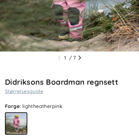
1
/
7
Didriksons Boardman regnsett
Størrelsesguide
Farge
:
lightheatherpink