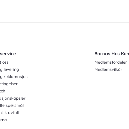
service
Barnas Hus Ku
t oss
Medlemsfordeler
g levering
Medlemsvilkår
og reklamasjon
etingelser
tch
asjonskapsler
ilte spørsmål
nisk avfall
rna