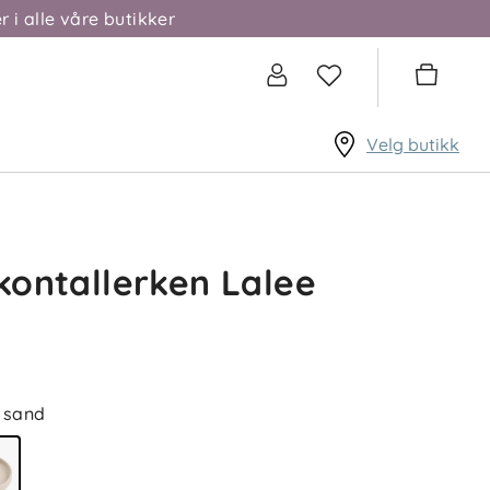
r i alle våre butikker
Velg butikk
ikontallerken Lalee
sand