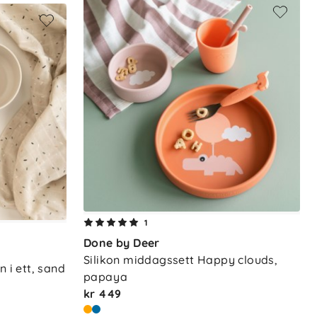
1
Done by Deer
Silikon middagssett Happy clouds, 
n i ett, sand
papaya
kr 449