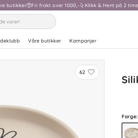
åre butikker
Fri frakt over 1000,-
Klikk & Hent på 2 time
ndeklubb
Våre butikker
Kampanjer
62
Sil
Farge
: