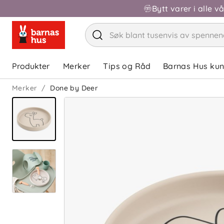
Bytt varer i alle v
Produkter
Merker
Tips og Råd
Barnas Hus ku
Merker
Done by Deer