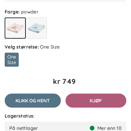
Farge
:
powder
Velg størrelse
:
One Size
One
Size
kr 749
KLIKK OG HENT
KJØP
Lagerstatus:
På nettlager
Mer enn 10