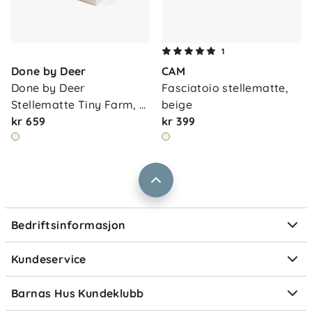
Om oss
1
Kontakt oss
Done by Deer
CAM
Våre butikker
Frakt og levering
Done by Deer 
Fasciatoio stellematte, 
Vårt samfunnsansvar
Stellematte Tiny Farm, 
beige
Retur og reklamasjon
s…
kr 659
kr 399
Jobbe i Barnas Hus
Salgsbetingelser
Barnas Hus bedrift
Prismatch
Kontaktpersoner
Informasjonskapsler
Personvern
Ofte stilte spørsmål
Bedriftsinformasjon
Størrelsesguider
Elektronisk avfall
Kundeservice
Om Klarna
Medlemsfordeler
Barnas Hus Kundeklubb
Medlemsvilkår