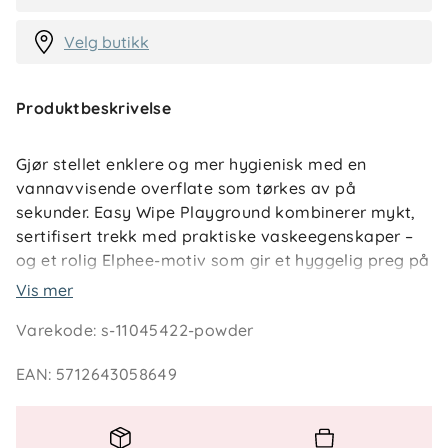
Velg butikk
Produktbeskrivelse
Gjør stellet enklere og mer hygienisk med en
vannavvisende overflate som tørkes av på
sekunder. Easy Wipe Playground kombinerer mykt,
sertifisert trekk med praktiske vaskeegenskaper –
og et rolig Elphee-motiv som gir et hyggelig preg på
stelleplassen.
Vis mer
Varekode
:
s-11045422-powder
Nøkkelfunksjoner
Easy-wipe, vannavvisende PU-belegg holder
EAN
:
5712643058649
matten ren med minimal innsats.
Mykt trekk med OEKO-TEX® STANDARD 100
sikrer trygg kontakt med huden.