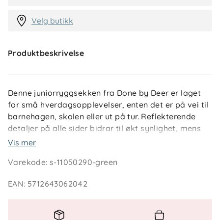
Velg butikk
Produktbeskrivelse
Denne juniorryggsekken fra Done by Deer er laget
for små hverdagsopplevelser, enten det er på vei til
barnehagen, skolen eller ut på tur. Reflekterende
detaljer på alle sider bidrar til økt synlighet, mens
den mykt polstrede ryggen og skulderstroppene gir
Vis mer
god komfort gjennom dagen.
Varekode
:
s-11050290-green
Sekken har et romslig hovedrom med egen
EAN
:
5712643062042
innvendig lomme som gjør det enklere å holde
orden på klær, bøker og andre nødvendigheter.
Elastiske nettinglommer på sidene og en fleksibel