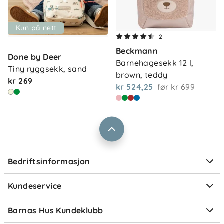
-
Volum:
13 L
Kun på nett
Om oss
2
Kontakt oss
Beckmann
Våre butikker
Done by Deer
Frakt og levering
Barnehagesekk 12 l, 
Tiny ryggsekk, sand
Vårt samfunnsansvar
brown, teddy
Retur og reklamasjon
kr 269
kr 524,25
før
kr 699
Jobbe i Barnas Hus
Salgsbetingelser
Barnas Hus bedrift
Prismatch
Kontaktpersoner
Informasjonskapsler
Personvern
Ofte stilte spørsmål
Bedriftsinformasjon
Størrelsesguider
Elektronisk avfall
Kundeservice
Om Klarna
Medlemsfordeler
Barnas Hus Kundeklubb
Medlemsvilkår