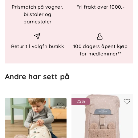
front gir ekstra plass til drikkeflaske, jakke eller
Prismatch på vogner,
Fri frakt over 1000,-
favoritting.
bilstoler og
barnestoler
Spesielle funksjoner
- Reflekterende detaljer på alle sider
- Justerbare skulderstropper
Retur til valgfri butikk
100 dagers åpent kjøp
- Justerbar bryststropp
for medlemmer**
- Mykt polstret rygg
- Navnelapp på innsiden
Andre har sett på
Materialer
- 100 % resirkulert polyester
- Slitesterkt og vannavvisende materiale
25%
Vedlikehold
- Tørkes av med en fuktig klut
Mål og vekt