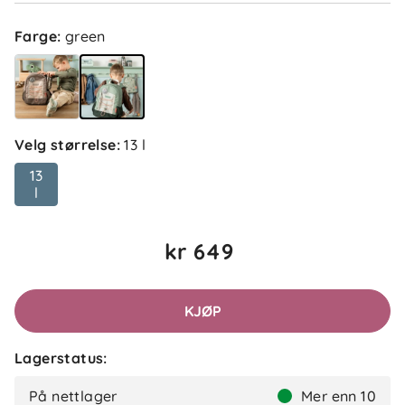
Farge
:
green
Velg størrelse
:
13 l
13
l
kr 649
KJØP
Lagerstatus:
På nettlager
Mer enn 10