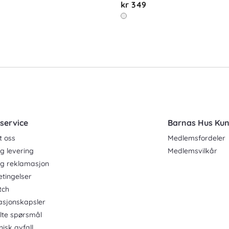
kr 349
service
Barnas Hus Ku
t oss
Medlemsfordeler
g levering
Medlemsvilkår
og reklamasjon
etingelser
tch
asjonskapsler
ilte spørsmål
nisk avfall