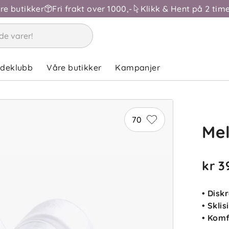
åre butikker
Fri frakt over 1000,-
Klikk & Hent på 2 time
ndeklubb
Våre butikker
Kampanjer
70
Me
kr 3
• Disk
• Skli
• Komf