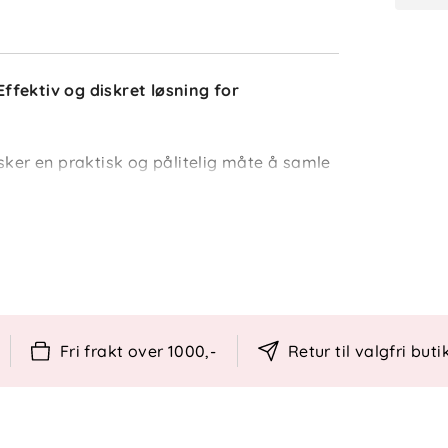
ffektiv og diskret løsning for
sker en praktisk og pålitelig måte å samle
e melkeoppsamlingskopper og myk
telse og komfort i opptil 3 timer.
ilikonmembran holder koppene på plass og
Fri frakt over 1000,-
Retur til valgfri buti
 ml melk per kopp.
ts naturlige form for maksimal komfort.
en kan dreies for optimal tilpasning.
r hånd eller i oppvaskmaskin – designet for