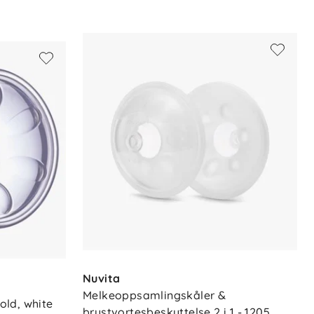
Nuvita
Melkeoppsamlingskåler & 
ld, white
brystvortesbeskyttelse 2 i 1 - 1205, 