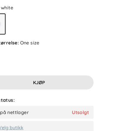
white
tørrelse
:
One size
KJØP
tatus:
 på nettlager
Utsolgt
Velg butikk