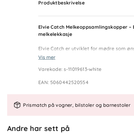
Produktbeskrivelse
Elvie Catch Melkeoppsamlingskopper – E
melkelekkasje
Elvie Catch er utviklet for mødre som øn
opp lekkende melk på. Med to sklisikr
Vis mer
silikonmembran, tilbyr de lekkasjebeskyt
Varekode
:
s-11019613-white
EAN
:
5060442520554
Egenskaper:
Lekkasjebeskyttelse
: Sklisikker s
forhindrer søl.
Prismatch på vogner, bilstoler og barnestoler
Stor kapasitet
: Samler opptil 28,4
Ergonomisk design
: Følger bryste
Justerbar passform
: Silikonåpning
Andre har sett på
Gjenbrukbare
: Enkel rengjøring fo