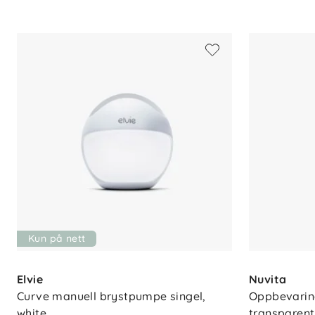
daglig bruk.
Funksjonelle detaljer:
Materiale
: Sklisikker silikon og BPA-
Brukstid
: Komfortabel bruk i opptil 
Rengjøring
: Kan vaskes for hånd e
Kun på nett
Elvie
Nuvita
Curve manuell brystpumpe singel, 
Oppbevaring
white
transparent