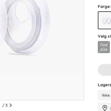
Farge
:
Velg s
One
size
Lagers
Ikke
/
3