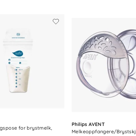
fri plast.
3 timer.
ller i oppvaskmaskin.
Philips AVENT
spose for brystmelk, 
Melkeoppfangere/Brystskjo