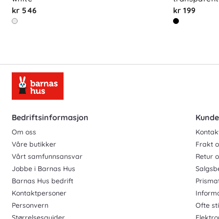
kr 546
kr 199
Bedriftsinformasjon
Kunde
Om oss
Kontak
Våre butikker
Frakt o
Vårt samfunnsansvar
Retur 
Jobbe i Barnas Hus
Salgsb
Barnas Hus bedrift
Prisma
Kontaktpersoner
Inform
Personvern
Ofte st
Størrelsesguider
Elektro