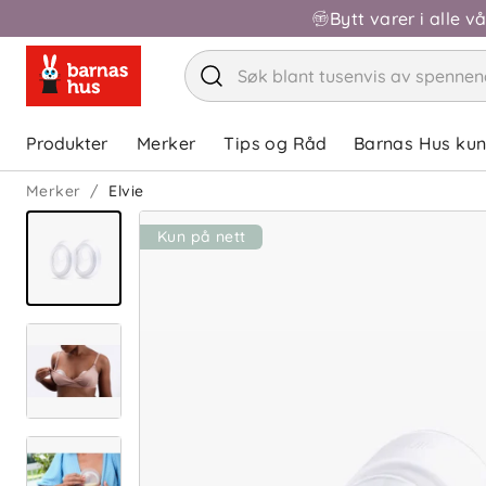
Bytt varer i alle v
Produkter
Merker
Tips og Råd
Barnas Hus ku
Merker
Elvie
Kun på nett