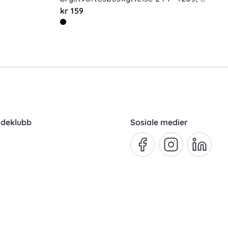
tra…
kr 159
ndeklubb
Sosiale medier