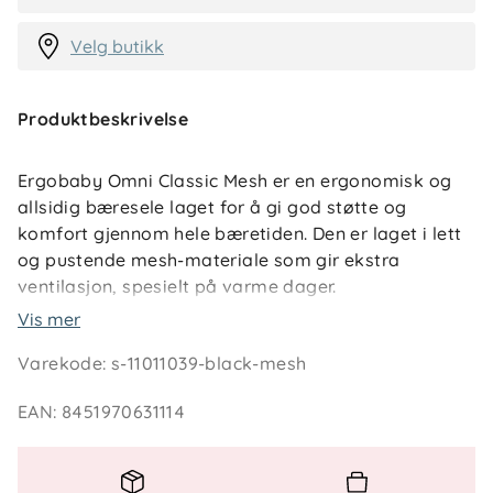
Velg butikk
Produktbeskrivelse
Ergobaby Omni Classic Mesh er en ergonomisk og
allsidig bæresele laget for å gi god støtte og
komfort gjennom hele bæretiden. Den er laget i lett
og pustende mesh-materiale som gir ekstra
ventilasjon, spesielt på varme dager.
Vis mer
Bæreselen kan brukes fra nyfødt uten
Varekode
:
s-11011039-black-mesh
spedbarnsinnlegg og kan brukes i fire
bæreposisjoner: mage innover, mage utover, hofte
EAN
:
8451970631114
og rygg. Designet fremmer barnets naturlige M-
stilling for hofteutvikling, og produktet er anerkjent
som hoftevennlig av International Hip Dysplasia