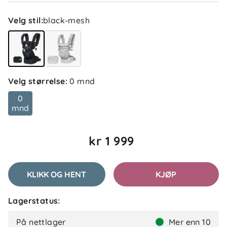
Velg stil
:
black-mesh
Velg størrelse
:
0 mnd
0
mnd
kr 1 999
KLIKK OG HENT
KJØP
Lagerstatus:
På nettlager
Mer enn 10