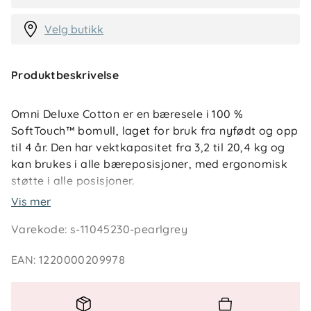
Velg butikk
Produktbeskrivelse
Omni Deluxe Cotton er en bæresele i 100 %
SoftTouch™ bomull, laget for bruk fra nyfødt og opp
til 4 år. Den har vektkapasitet fra 3,2 til 20,4 kg og
kan brukes i alle bæreposisjoner, med ergonomisk
støtte i alle posisjoner.
Vis mer
Selen har stroppemarkeringer som gjør det enklere
Varekode
:
s-11045230-pearlgrey
å justere, og justerbar hodestøttepute. Kryssbare
stropper og korsryggstøtte gir støtte til deg som
EAN
:
1220000209978
bærer. Seks oppbevaringsområder gir praktiske
oppbevaringsløsninger, og hetten kan brukes for
privatliv og solbeskyttelse. Bæreselen er enkel å