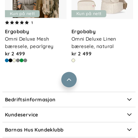
Vekt:
3,2–20,4 kg
Kun på nett
Kun på nett
Om oss
1
Kontakt oss
Ergobaby
Ergobaby
Våre butikker
Frakt og levering
Omni Deluxe Mesh 
Omni Deluxe Linen 
Vårt samfunnsansvar
bæresele, pearlgrey
bæresele, natural
Retur og reklamasjon
kr 2 499
kr 2 499
Jobbe i Barnas Hus
Salgsbetingelser
Barnas Hus bedrift
Prismatch
Kontaktpersoner
Informasjonskapsler
Personvern
Ofte stilte spørsmål
Bedriftsinformasjon
Størrelsesguider
Elektronisk avfall
Kundeservice
Om Klarna
Medlemsfordeler
Barnas Hus Kundeklubb
Medlemsvilkår