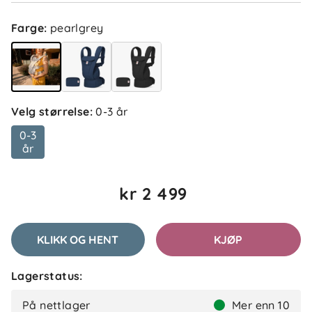
Farge
:
pearlgrey
Velg størrelse
:
0-3 år
0-3
år
kr 2 499
KLIKK OG HENT
KJØP
Lagerstatus:
På nettlager
Mer enn 10