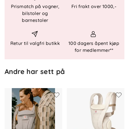
rengjøre og kan maskinvaskes.
Prismatch på vogner,
Fri frakt over 1000,-
bilstoler og
barnestoler
Spesielle funksjoner
Ergonomisk i alle posisjoner
Stroppemarkeringer for enkel justering
Retur til valgfri butikk
100 dagers åpent kjøp
Justerbar hodestøttepute
for medlemmer**
Kryssbare stropper
Korsryggstøtte
Andre har sett på
Seks praktiske oppbevaringsområder
Hette for privatliv og solbeskyttelse
Ammingvennlig
Klar for nyfødt
Enkel å rengjøre
Maskinvaskbar
Mål og vekt