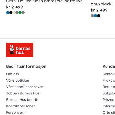
Omni Deluxe Mesh bæresele, softolive
Vekt:
3,2–20,4 kg
onyxblack
kr 2 499
kr 2 499
Bedriftsinformasjon
Kunde
Om oss
Kontak
Våre butikker
Frakt o
Vårt samfunnsansvar
Retur 
Jobbe i Barnas Hus
Salgsb
Barnas Hus bedrift
Prisma
Kontaktpersoner
Inform
Personvern
Ofte st