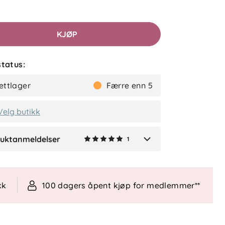
etter
KJØP
lser (1)
tatus:
Idunn
Bekreftet kjøper
ettlager
Færre enn 5
2 måneder siden
Velg butikk
uktanmeldelser
1
Verified by Trustvoice
kk
100 dagers åpent kjøp for medlemmer**