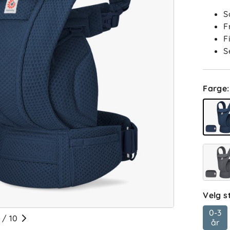
S
F
F
S
Farge
:
Velg s
0-3
/
10
ba
år