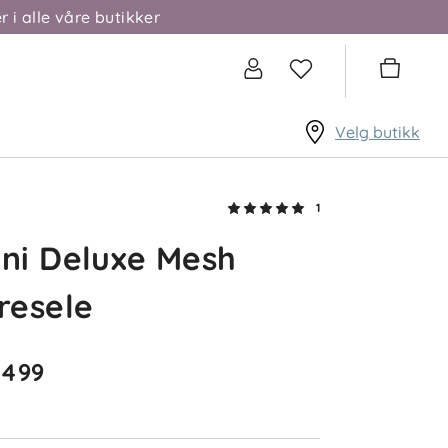
r i alle våre butikker
Velg butikk
1
ni Deluxe Mesh
resele
 499