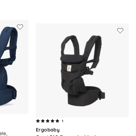
1
Ergobaby
le, 