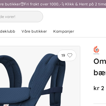
åre butikker
Fri frakt over 1000,-
Klikk & Hent på 2 time
ndeklubb
Våre butikker
Kampanjer
19
Om
bæ
kr 2