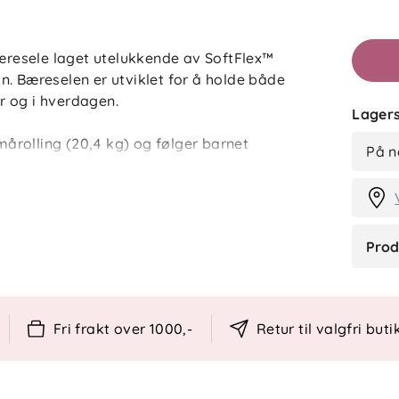
Filtrer 
resele laget utelukkende av SoftFlex™
n. Bæreselen er utviklet for å holde både
Anmelde
er og i hverdagen.
Lagers
I
smårolling (20,4 kg) og følger barnet
På n
arnet mage mot mage, mage ut, på hoften
k støtte med M-formet sittestilling og
ndikator for tilpasning. For deg som bærer
lstret korsryggstøtte. Omni Deluxe Mesh
Prod
ndigheter, og materialene kan
lse (UPF 50+) er inkludert.
Fri frakt over 1000,-
Retur til valgfri buti