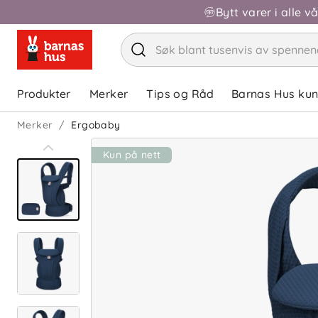
Bytt varer i alle v
Produkter
Merker
Tips og Råd
Barnas Hus ku
Merker
Ergobaby
Kun på nett