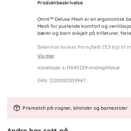
Produktbeskrivelse
Omni™ Deluxe Mesh er en ergonomisk bæ
Mesh for pustende komfort og ventilasjo
bærer og barn avkjølt på trilleturer, feri
Selen kan brukes fra nyfødt (3,2 kg) til 
gjennom hele bæretiden. Du kan bære b
Vis mer
eller på ryggen. Bæreselen gir ergonomis
Varekode
:
s-11045229-midnightblue
justerbar hodestøtte, og har justeringsi
har den kryssbare skulderstropper og po
EAN
:
1220000209947
har seks oppbevaringsrom til små nødve
maskinvaskes. Babyhette med solbeskytte
Prismatch på vogner, bilstoler og barnestoler
Spesielle funksjoner
SoftFlex™ Mesh
Andre har sett på