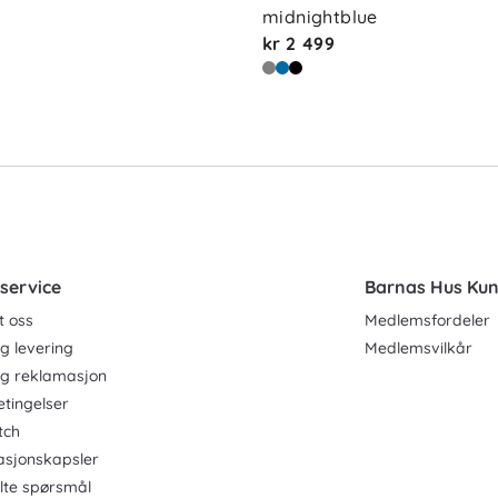
midnightblue
kr 2 499
service
Barnas Hus Ku
t oss
Medlemsfordeler
g levering
Medlemsvilkår
og reklamasjon
etingelser
tch
asjonskapsler
ilte spørsmål