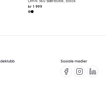
Omni 360 Bæresele, black
kr 1 999
ndeklubb
Sosiale medier