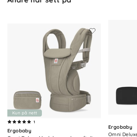
100 % pustende materiale
Fire bæreposisjoner
Mage mot mage fra nyfødt
Mage ut fra ca. 5 mnd
Hoftebæring fra ca. 6 mnd
Ryggbæring fra ca. 6 mnd
M-formet sittestilling
Justerbar hodestøtte
Justeringsindikator
Kryssbare skulderstropper
Polstret korsryggstøtte
Seks oppbevaringsrom
Babyhette med UPF 50+
Ammevennlig
Maskinvaskbar
ErgoPromise livstidsgaranti
Kun på nett
1
Mål og vekt
Ergobaby
Ergobaby
Omni Deluxe