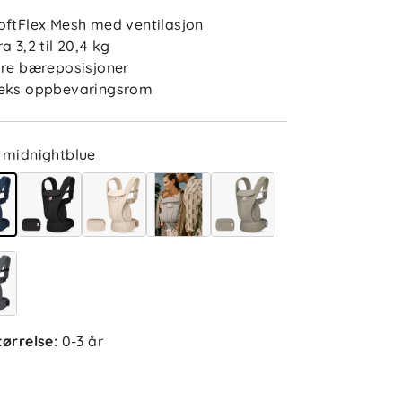
oftFlex Mesh med ventilasjon
ra 3,2 til 20,4 kg
ire bæreposisjoner
eks oppbevaringsrom
midnightblue
5.0
5
4
tørrelse
:
0-3 år
3
2
sert på 1 anmeldelse
1