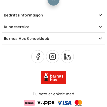
Informasjonskapsler
Personvern
Ofte stilte spørsmål
Bedriftsinformasjon
Størrelsesguider
Elektronisk avfall
Kundeservice
Om Klarna
Medlemsfordeler
Barnas Hus Kundeklubb
Medlemsvilkår
Du betaler enkelt med