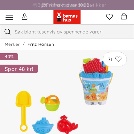
Fri frakt over 1000,-
Merker
Fritz Hansen
40%
71
Spar 48 kr!