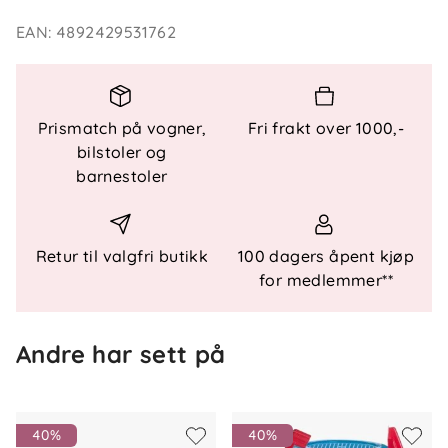
EAN
:
4892429531762
Funksjonelle Detaljer:
Innhold
: Bøtte, spade, rive, vannkanne, sil og to
sandformer
Prismatch på vogner,
Fri frakt over 1000,-
Materiale
: Plast
bilstoler og
Bruk
: Ideell for sandkasse- og strandlek
barnestoler
Retur til valgfri butikk
100 dagers åpent kjøp
for medlemmer**
Andre har sett på
40%
40%