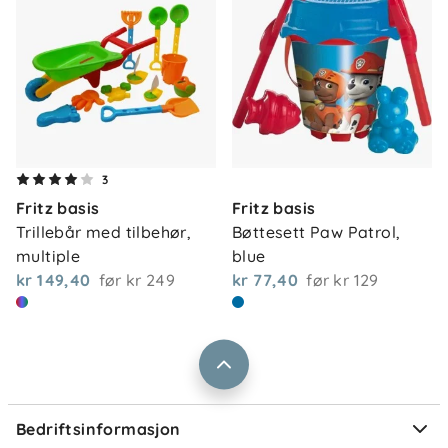
Om oss
3
Kontakt oss
Fritz basis
Fritz basis
Våre butikker
Frakt og levering
Trillebår med tilbehør, 
Bøttesett Paw Patrol, 
Vårt samfunnsansvar
multiple
blue
Retur og reklamasjon
kr 149,40
før
kr 249
kr 77,40
før
kr 129
Jobbe i Barnas Hus
Salgsbetingelser
Barnas Hus bedrift
Prismatch
Kontaktpersoner
Informasjonskapsler
Personvern
Ofte stilte spørsmål
Bedriftsinformasjon
Størrelsesguider
Elektronisk avfall