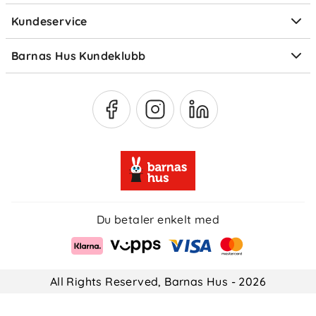
Kundeservice
Om Klarna
Medlemsfordeler
Barnas Hus Kundeklubb
Medlemsvilkår
Du betaler enkelt med
All Rights Reserved, Barnas Hus - 2026