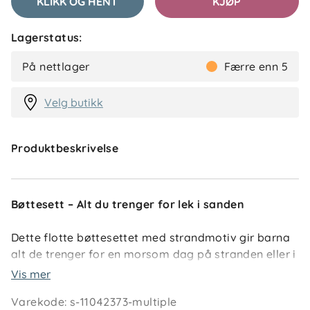
KLIKK OG HENT
KJØP
Lagerstatus:
På nettlager
Færre enn 5
Velg butikk
Produktbeskrivelse
Bøttesett – Alt du trenger for lek i sanden
Dette flotte bøttesettet med strandmotiv gir barna
alt de trenger for en morsom dag på stranden eller i
sandkassen. Settet inkluderer bøtte, spade, rive,
Vis mer
vannkanne, sil og to artige former for kreativ lek i
Varekode
:
s-11042373-multiple
sanden.