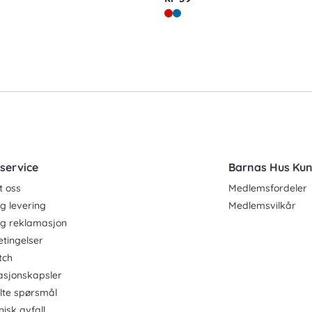
service
Barnas Hus Ku
t oss
Medlemsfordeler
g levering
Medlemsvilkår
og reklamasjon
etingelser
tch
asjonskapsler
ilte spørsmål
nisk avfall