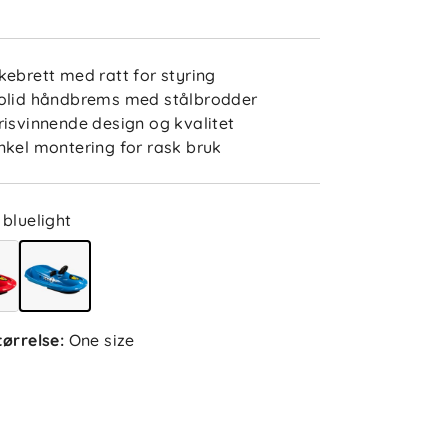
kebrett med ratt for styring
olid håndbrems med stålbrodder
risvinnende design og kvalitet
nkel montering for rask bruk
bluelight
tørrelse
:
One size