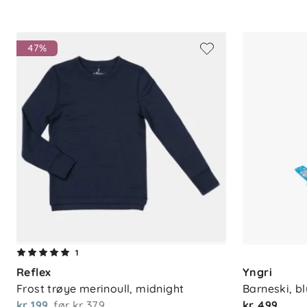
Montering: Enkel og rask
Bruksområde: Egnet for ulike snøfo
47%
1
Reflex
Yngri
Frost trøye merinoull, midnight
Barneski, b
kr 199
før
kr 379
kr 499