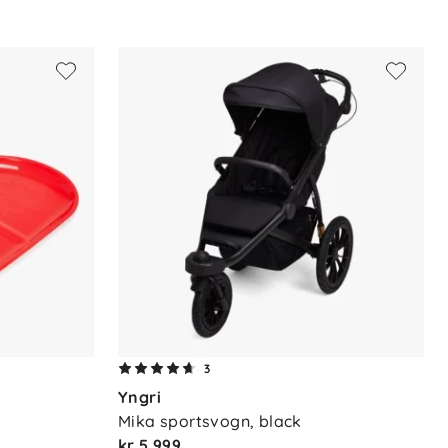
3
Yngri
Mika sportsvogn, black
kr 5 999