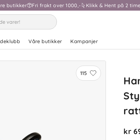
åre butikker
Fri frakt over 1000,-
Klikk & Hent på 2 time
ndeklubb
Våre butikker
Kampanjer
115
Ha
Sty
rat
kr 6