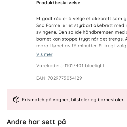
Produktbeskrivelse
Et godt råd er å velge et akebrett som g
Sno Formel er et styrbart akebrett med 
svingene. Den solide håndbremsen med st
barnet kan stoppe trygt når det trengs. A
moro i løpet av få minutter. Et trygt valg
Vis mer
Nøkkelfunksjoner
Varekode
:
s-11017401-bluelight
Styrbart akebrett med ratt
Solid håndbrems med stålbrodder
EAN
:
7029775034129
Gode kjøre- og svingeegenskaper
Enkel å montere og bruke
Prisvinnende Hamax-design
Prismatch på vogner, bilstoler og barnestoler
Spesifikasjoner
Type: Styrbart akebrett
Andre har sett på
Bremsefunksjon: Håndbrems med s