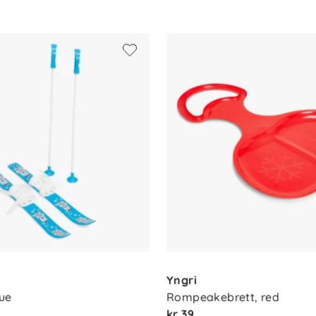
rhold
Yngri
lue
Rompeakebrett, red
kr 39