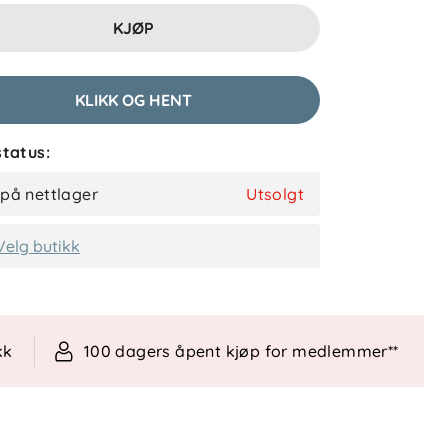
KJØP
KLIKK OG HENT
tatus:
 på nettlager
Utsolgt
Velg butikk
kk
100 dagers åpent kjøp for medlemmer**