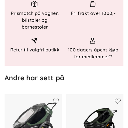
Nøkkelfunksjoner
Rask montering uten verktøy
Prismatch på vogner,
Fri frakt over 1000,-
Hengslet stag gir bedre komfort
bilstoler og
Ergonomisk sele tilpasset skistil
barnestoler
Stabil design for sikkerhet på tur
Passer Hamax Outback sykkelvogn
Spesifikasjoner
Retur til valgfri butikk
100 dagers åpent kjøp
for medlemmer**
Ski: Madshus-ski for stabilitet og gli
Tilkobling: Klikksystem, rask montering
Kompatibilitet: Hamax Outback 2
Andre har sett på
Bruk: Gjør sykkelvogn om til pulk