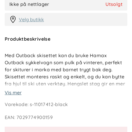
Ikke på nettlager
Utsolgt
Velg butikk
Produktbeskrivelse
Med Outback skisettet kan du bruke Hamax
Outback sykkelvogn som pulk på vinteren, perfekt
for skiturer i marka med barnet trygt bak deg.
Skisettet monteres raskt og enkelt, og du kan bytte
fra hjul til ski uten verktøy. Hengslet stag gir en mer
naturlig bevegelse og reduserer belastning på
Vis mer
hoftene, mens den ergonomiske selen kan justeres
Varekode
:
s-11017412-black
for best mulig komfort. Den stabile konstruksjonen
sørger for at vognen ikke tipper fremover når du
EAN
:
7029774900159
stopper.