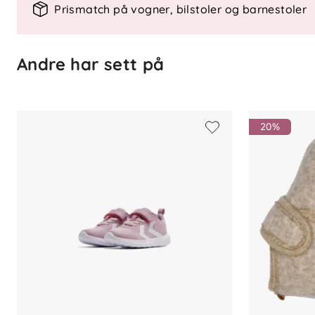
Elastiske lisser og borrelås
– Enkle 
Prismatch på vogner, bilstoler og barnestoler
Aerotech EVA-yttersåle
– Lett demp
Trekkstropp på hælen
– Gjør det e
Andre har sett på
Materiale og vedlikehold
Materiale
: Overdel i pustende mesh
Vedlikehold
: Rengjøres med fuktig
20%
Actus joggesko gir små føtter komfort og
aktivitet.