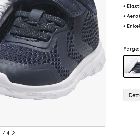
• Elas
• Aero
• Enke
Farge
:
Dett
/
4