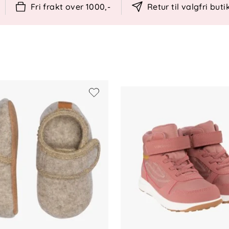
å justere for optimal passform.
Fri frakt over 1000,-
Retur til valgfri buti
ing for behagelig gange.
nklere å ta skoene av og på.
, EVA-yttersåle
 klut, unngå maskinvask
 bevegelsesfrihet, perfekt for lek og