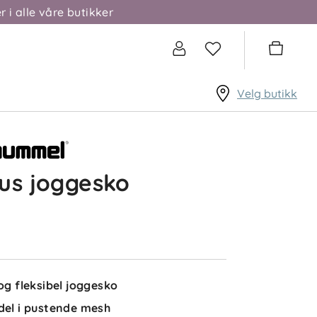
r i alle våre butikker
Velg butikk
us joggesko
 og fleksibel joggesko
del i pustende mesh