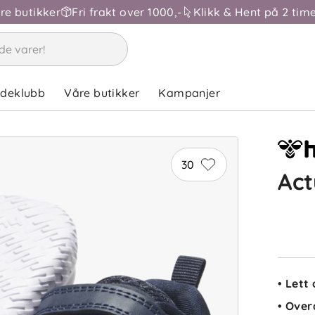
åre butikker
Fri frakt over 1000,-
Klikk & Hent på 2 time
ndeklubb
Våre butikker
Kampanjer
30
Act
• Lett
• Over