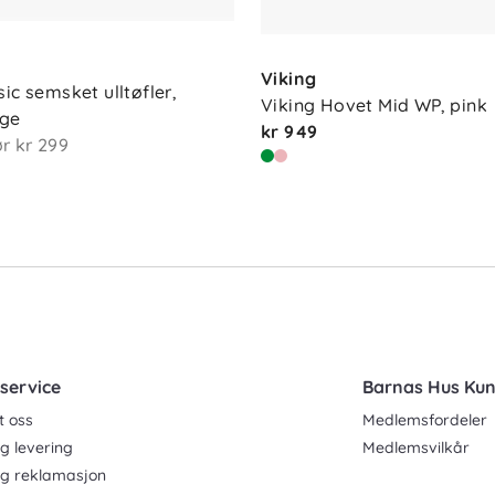
Viking
ic semsket ulltøfler, 
Viking Hovet Mid WP, pink
ge
kr 949
ør
kr 299
service
Barnas Hus Ku
t oss
Medlemsfordeler
g levering
Medlemsvilkår
og reklamasjon