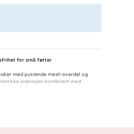
frihet for små føtter
sneaker med pustende mesh-overdel og
elastiske snøringen kombinert med
 og på.
form for aktiv lek.
ntilerte gjennom dagen.