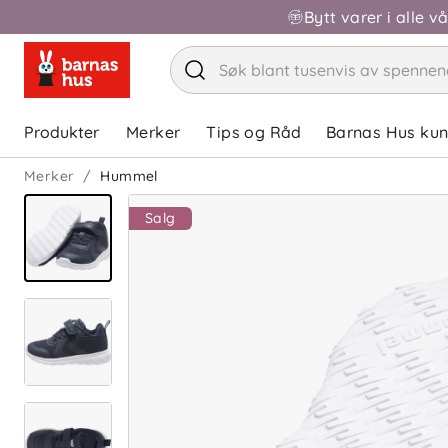
Bytt varer i alle v
Produkter
Merker
Tips og Råd
Barnas Hus ku
Merker
Hummel
Salg