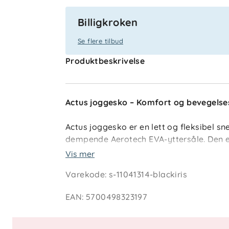
Billigkroken
Se flere tilbud
Produktbeskrivelse
Actus joggesko – Komfort og bevegelses
Actus joggesko er en lett og fleksibel 
dempende Aerotech EVA-yttersåle. Den 
borrelåslukking gjør skoen enkel å ta av
Vis mer
Varekode
:
s-11041314-blackiris
Nøkkelfunksjoner
EAN
:
5700498323197
Lett og fleksibel
– Komfortabel pass
Pustende mesh
– Holder føttene ve