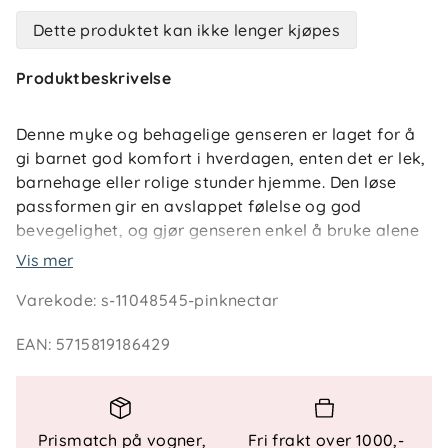
Dette produktet kan ikke lenger kjøpes
Produktbeskrivelse
Denne myke og behagelige genseren er laget for å
gi barnet god komfort i hverdagen, enten det er lek,
barnehage eller rolige stunder hjemme. Den løse
passformen gir en avslappet følelse og god
bevegelighet, og gjør genseren enkel å bruke alene
eller som et lag over en t-skjorte.
Vis mer
Varekode
:
s-11048545-pinknectar
Materialkombinasjonen av økologisk bomull og
resirkulert polyester gir en fin balanse mellom
EAN
:
5715819186429
pusteevne, slitestyrke og mykhet. Den diskrete
logodetaljen gir et tidløst og ryddig uttrykk som
passer godt inn i en funksjonell barnegarderobe.
Prismatch på vogner,
Fri frakt over 1000,-