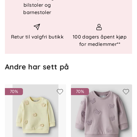
Teknisk informasjon
bilstoler og
Produkttype: Genser
barnestoler
Hals: Rund hals
Passform: Løs passform
Detaljer: Diskré logodetalj
Retur til valgfri butikk
100 dagers åpent kjøp
for medlemmer**
Materiale
70 % økologisk bomull
30 % resirkulert polyester
Andre har sett på
Vedlikehold
70%
70%
Maskinvaskes på 40 °C. Skal ikke blekes,
tørketromles, strykes eller renses.