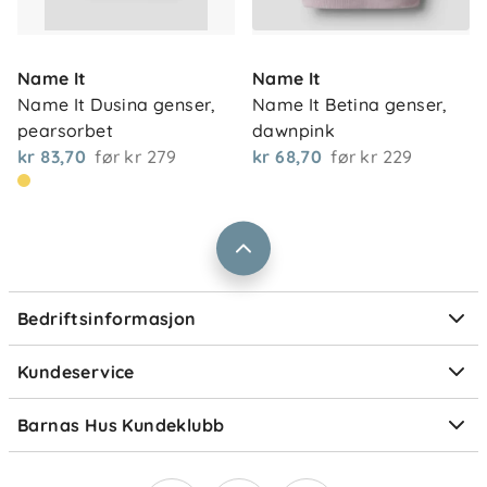
Om oss
Kontakt oss
Name It
Name It
Våre butikker
Frakt og levering
Name It Dusina genser, 
Name It Betina genser, 
Vårt samfunnsansvar
pearsorbet
dawnpink
Retur og reklamasjon
kr 83,70
før
kr 279
kr 68,70
før
kr 229
Jobbe i Barnas Hus
Salgsbetingelser
Barnas Hus bedrift
Prismatch
Kontaktpersoner
Informasjonskapsler
Personvern
Ofte stilte spørsmål
Bedriftsinformasjon
Størrelsesguider
Elektronisk avfall
Kundeservice
Om Klarna
Medlemsfordeler
Barnas Hus Kundeklubb
Medlemsvilkår