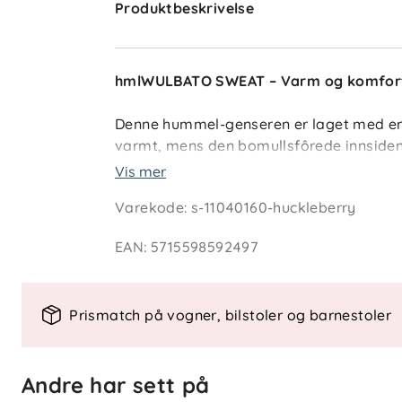
Produktbeskrivelse
hmlWULBATO SWEAT – Varm og komfort
Denne hummel-genseren er laget med en
varmt, mens den bomullsfôrede innsiden
ved håndledd og ankler er i ren bomull f
Vis mer
som gjør genseren behagelig for sensitiv
Varekode
:
s-11040160-huckleberry
og logobånd langs armene, som gir et stil
EAN
:
5715598592497
Nøkkelfunksjoner:
Materialer
: Myk merinoull på utsid
Prismatch på vogner, bilstoler og barnestoler
Stilig design
: Brodert logo foran 
Praktisk komfort
: Ribb i bomull v
Andre har sett på