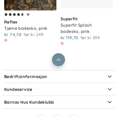
17 % elastan
Om oss
Kontakt oss
19
Superfit
Vedlikehold
Våre butikker
Reflex
Frakt og levering
Superfit Splash 
Tjøme badesko, pink
Vårt samfunnsansvar
badesko, pink
Retur og reklamasjon
Skylles i ferskvann etter bruk og lufttørkes. Kan
kr 74,70
før
kr 249
kr 119,70
før
kr 399
Jobbe i Barnas Hus
vaskes ved behov, men unngå tørketrommel for å
Salgsbetingelser
bevare passform og materiale over tid.
Barnas Hus bedrift
Prismatch
Kontaktpersoner
Informasjonskapsler
Personvern
Ofte stilte spørsmål
Bedriftsinformasjon
Størrelsesguider
Elektronisk avfall
Kundeservice
Om Klarna
Medlemsfordeler
Barnas Hus Kundeklubb
Medlemsvilkår