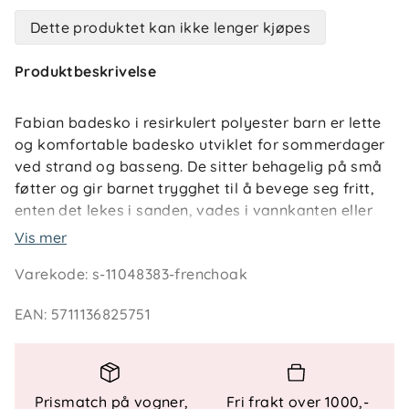
Dette produktet kan ikke lenger kjøpes
Produktbeskrivelse
Fabian badesko i resirkulert polyester barn er lette
og komfortable badesko utviklet for sommerdager
ved strand og basseng. De sitter behagelig på små
føtter og gir barnet trygghet til å bevege seg fritt,
enten det lekes i sanden, vades i vannkanten eller
plaskes i bassenget.
Vis mer
Varekode
:
s-11048383-frenchoak
Det myke og elastiske materialet følger fotens
bevegelser og tørker raskt etter bruk. Den lyseblå
EAN
:
5711136825751
fargen gir et friskt og sommerlig uttrykk, samtidig
som badeskoene beskytter mot varm sand og
ujevnt underlag gjennom hele dagen. Et praktisk
valg for aktive barn som tilbringer mye tid ute i
Prismatch på vogner,
Fri frakt over 1000,-
solen.