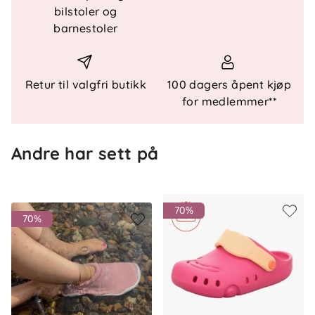
bilstoler og
barnestoler
Teknisk informasjon
UV-beskyttelse: UV50
Retur til valgfri butikk
100 dagers åpent kjøp
Passform: Normal passform
for medlemmer**
Hurtigtørkende tekstil
Lett og fleksibel kvalitet
Egnet til strand og basseng
Andre har sett på
Sertifiseringer
70%
70%
OEKO-TEX®
Materiale
83 % resirkulert polyester