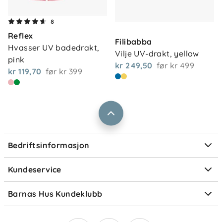
Følg vaskeanvisningen på plagget for å bevare
Om oss
8
Kontakt oss
passform, farge og UV-beskyttende egenskaper
Reflex
Våre butikker
over tid.
Filibabba
Frakt og levering
Hvasser UV badedrakt, 
Vilje UV-drakt, yellow
Vårt samfunnsansvar
pink
Retur og reklamasjon
kr 249,50
før
kr 499
kr 119,70
før
kr 399
Jobbe i Barnas Hus
Salgsbetingelser
Barnas Hus bedrift
Prismatch
Kontaktpersoner
Informasjonskapsler
Personvern
Ofte stilte spørsmål
Bedriftsinformasjon
Størrelsesguider
Elektronisk avfall
Kundeservice
Om Klarna
Medlemsfordeler
Barnas Hus Kundeklubb
Medlemsvilkår