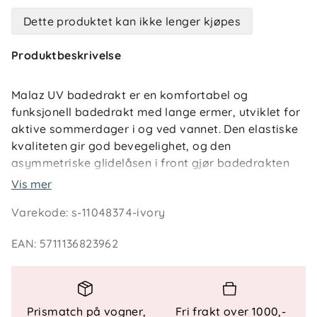
Dette produktet kan ikke lenger kjøpes
Produktbeskrivelse
Malaz UV badedrakt er en komfortabel og
funksjonell badedrakt med lange ermer, utviklet for
aktive sommerdager i og ved vannet. Den elastiske
kvaliteten gir god bevegelighet, og den
asymmetriske glidelåsen i front gjør badedrakten
enkel å ta av og på. En gjennomtenkt løsning som
Vis mer
gir både komfort og praktisk bruk for barnet.
Varekode
:
s-11048374-ivory
Badedrakten kommer i tre lekne designvarianter,
EAN
:
5711136823962
med motiver som gir et mykt og barnevennlig
uttrykk. Materialet har innebygd UV-beskyttelse
som skjermer barnets hud mot solen, og gjør
plagget godt egnet til lange dager på stranden eller
Prismatch på vogner,
Fri frakt over 1000,-
ved bassenget.