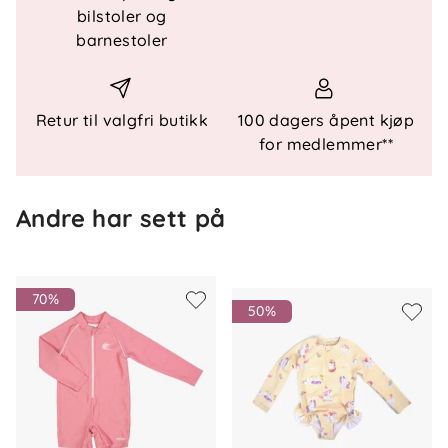
bilstoler og
barnestoler
Teknisk informasjon
Produkttype: Badedrakt
Ermer: Lange ermer
Retur til valgfri butikk
100 dagers åpent kjøp
Lukking: Asymmetrisk glidelås i front
for medlemmer**
UV-beskyttelse: UV50+/UPF50
Egenskap: Elastisk kvalitet
Design: Finnes i flere ulike print
Andre har sett på
Sertifiseringer
OEKO-TEX® Standard 100
70%
50%
Materiale
83 % resirkulert polyester
17 % elastan
Vedlikehold