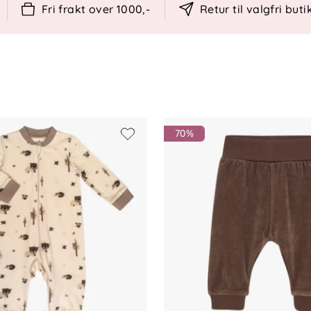
Fri frakt over 1000,-
Retur til valgfri buti
t – HCMill Dot fra Hust & Claire.
70%