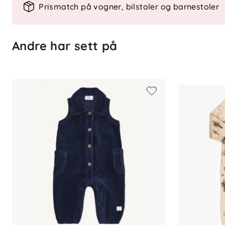
Prismatch på vogner, bilstoler og barnestoler
Velg en dress som gir både stil og komfor
Andre har sett på