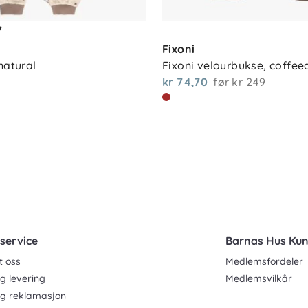
7
Fixoni
natural
Fixoni velourbukse, coffee
kr 74,70
før
kr 249
service
Barnas Hus Ku
t oss
Medlemsfordeler
g levering
Medlemsvilkår
og reklamasjon