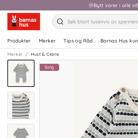
Bytt varer i alle v
Produkter
Merker
Tips og Råd
Barnas Hus ku
Merker
Hust & Claire
Salg