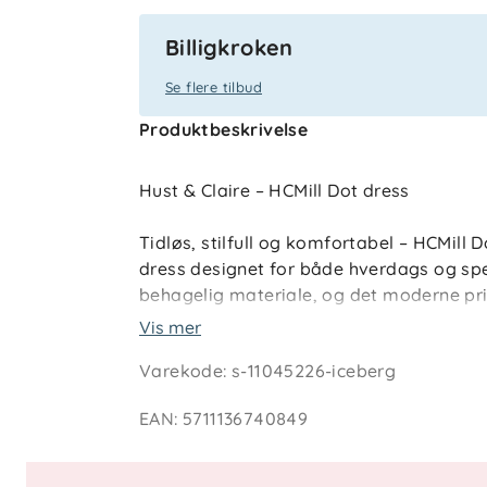
Billigkroken
Se flere tilbud
Produktbeskrivelse
Hust & Claire – HCMill Dot dress
Tidløs, stilfull og komfortabel – HCMill D
dress designet for både hverdags og spesi
behagelig materiale, og det moderne pri
og samtidig lekent uttrykk. Perfekt til v
Vis mer
selskap eller en dag på farten. En favor
Varekode
:
s-11045226-iceberg
design og bevegelsesfrihet.
EAN
:
5711136740849
Unisex design Mykt og pustende stoff E
passform Passer til både hverdag og fe