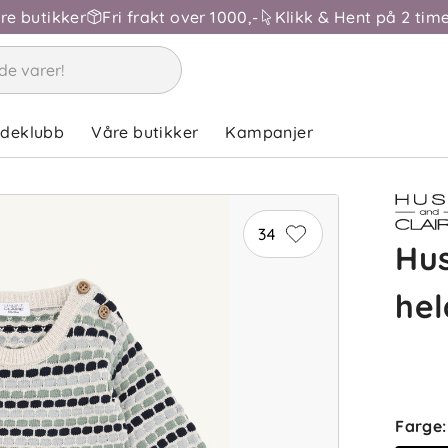
åre butikker
Fri frakt over 1000,-
Klikk & Hent på 2 time
ndeklubb
Våre butikker
Kampanjer
34
Hus
hel
Farge
: