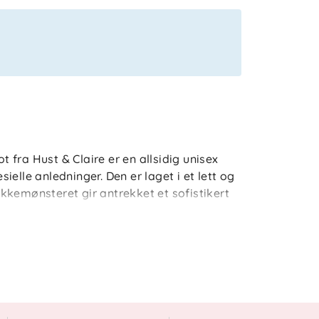
ot fra Hust & Claire er en allsidig unisex
elle anledninger. Den er laget i et lett og
kkemønsteret gir antrekket et sofistikert
år- og sommersesongen, enten det er til lek,
itt i garderoben som kombinerer kvalitet,
legant prikkemønster Komfortabel
st