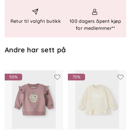
Retur til valgfri butikk
100 dagers åpent kjøp
for medlemmer**
Andre har sett på
50%
70%
Om oss