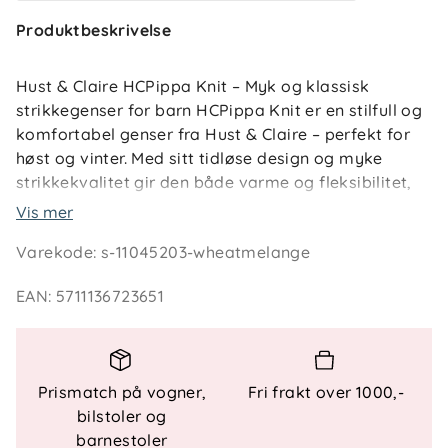
Produktbeskrivelse
Hust & Claire HCPippa Knit – Myk og klassisk
strikkegenser for barn HCPippa Knit er en stilfull og
komfortabel genser fra Hust & Claire – perfekt for
høst og vinter. Med sitt tidløse design og myke
strikkekvalitet gir den både varme og fleksibilitet,
ideell for aktive barn som trenger bevegelsesfrihet
Vis mer
og komfort hele dagen.
Varekode
:
s-11045203-wheatmelange
Detaljer: Klassisk og allsidig design Myk og elastisk
EAN
:
5711136723651
strikkekvalitet Gir god varme – perfekt for lag-på-
lag Passer til både hverdags og penere bruk
Prismatch på vogner,
Fri frakt over 1000,-
bilstoler og
barnestoler