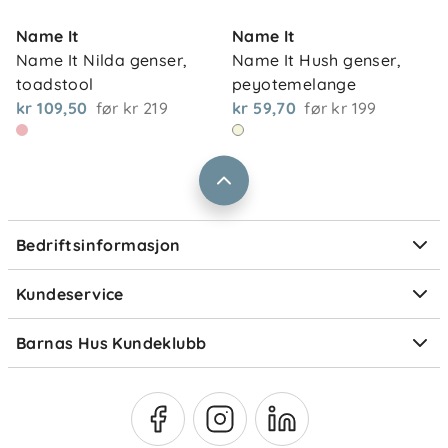
Kontakt oss
Våre butikker
Name It
Name It
Frakt og levering
Name It Nilda genser, 
Name It Hush genser, 
Vårt samfunnsansvar
Retur og reklamasjon
toadstool
peyotemelange
Jobbe i Barnas Hus
kr 109,50
før
kr 219
kr 59,70
før
kr 199
Salgsbetingelser
Barnas Hus bedrift
Prismatch
Kontaktpersoner
Informasjonskapsler
Personvern
Ofte stilte spørsmål
Bedriftsinformasjon
Størrelsesguider
Elektronisk avfall
Kundeservice
Om Klarna
Medlemsfordeler
Barnas Hus Kundeklubb
Medlemsvilkår