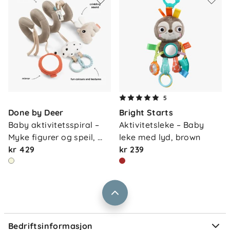
Om oss
5
Kontakt oss
Done by Deer
Bright Starts
Våre butikker
Frakt og levering
Baby aktivitetsspiral – 
Aktivitetsleke – Baby 
Vårt samfunnsansvar
Myke figurer og speil, 
leke med lyd, brown
Retur og reklamasjon
sa…
kr 429
kr 239
Jobbe i Barnas Hus
Salgsbetingelser
Barnas Hus bedrift
Prismatch
Kontaktpersoner
Informasjonskapsler
Personvern
Ofte stilte spørsmål
Bedriftsinformasjon
Størrelsesguider