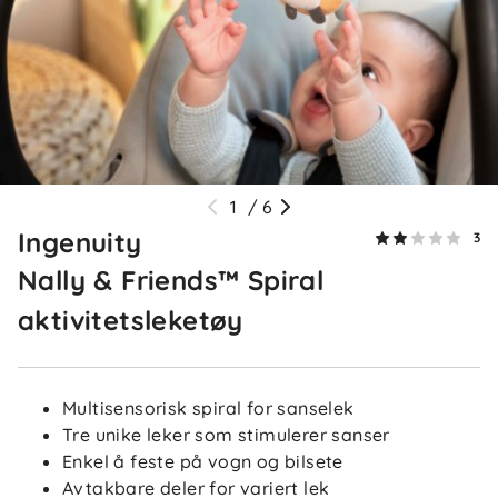
1
/
6
Ingenuity
3
Nally & Friends™ Spiral
2.0
5
aktivitetsleketøy
4
3
2
basert på 3 anmeldelser
1
Multisensorisk spiral for sanselek
Sorter etter
Filtrer etter
Tre unike leker som stimulerer sanser
Enkel å feste på vogn og bilsete
Avtakbare deler for variert lek