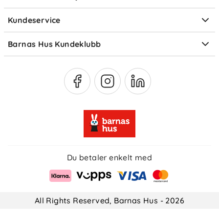
Elektronisk avfall
Kundeservice
Om Klarna
Medlemsfordeler
Barnas Hus Kundeklubb
Medlemsvilkår
Du betaler enkelt med
All Rights Reserved, Barnas Hus - 2026