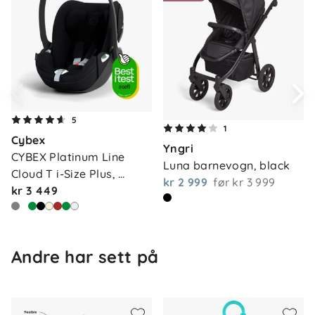
Vedlikehold
: Tørkes av med fuktig klut
5
1
Cybex
Yngri
CYBEX Platinum Line 
Luna barnevogn, black
Cloud T i-Size Plus, 
kr 2 999
før
kr 3 999
sepia…
kr 3 449
Andre har sett på