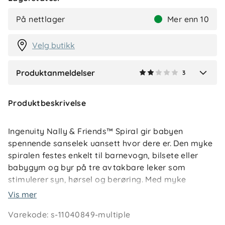
Batteriet på denne leken ble dessverre veldig fort tom
På nettlager
Mer enn 10
for batteri. Men ellers er baby veldig fornøyd med den
1
Velg butikk
Produktanmeldelser
3
Verified by Trustvoice
Produktbeskrivelse
Ingenuity Nally & Friends™ Spiral gir babyen
spennende sanselek uansett hvor dere er. Den myke
spiralen festes enkelt til barnevogn, bilsete eller
babygym og byr på tre avtakbare leker som
stimulerer syn, hørsel og berøring. Med myke
teksturer, beroligende lyder og en trygg
Vis mer
silikonbitering gir den variert aktivitet og moro for
Varekode
:
s-11040849-multiple
de minste.