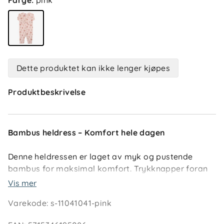
Farge
:
pink
Dette produktet kan ikke lenger kjøpes
Produktbeskrivelse
Bambus heldress – Komfort hele dagen
Denne heldressen er laget av myk og pustende
bambus for maksimal komfort. Trykknapper foran
og ned gjennom det ene benet gjør påkledning
Vis mer
enkel. Perfekt for både lek og hvile.
Varekode
:
s-11041041-pink