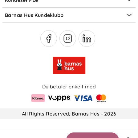
Kundeservice
Om Klarna
Medlemsfordeler
Barnas Hus Kundeklubb
Medlemsvilkår
Du betaler enkelt med
All Rights Reserved, Barnas Hus - 2026