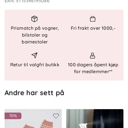
EAN
:
5715346195086
Funksjonelle detaljer
Materiale
: 100 % økologisk bambus
Lukking
: Trykknapper i front og ned gjennom
benet
Prismatch på vogner,
Fri frakt over 1000,-
Passform
: Behagelig og fleksibel
bilstoler og
Design
: Søtt trykk
barnestoler
Retur til valgfri butikk
100 dagers åpent kjøp
for medlemmer**
Andre har sett på
70%