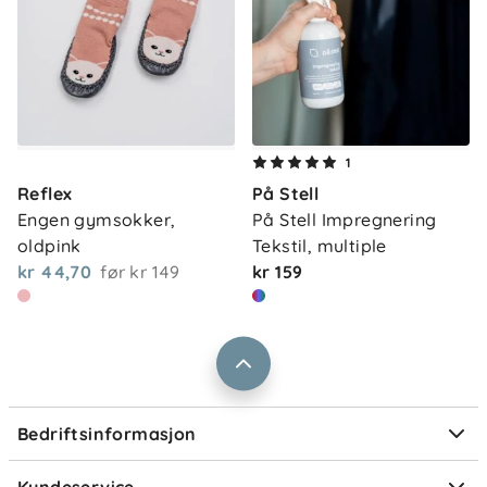
Om oss
1
Kontakt oss
Reflex
På Stell
Våre butikker
Frakt og levering
Engen gymsokker, 
På Stell Impregnering 
Vårt samfunnsansvar
oldpink
Tekstil, multiple
Retur og reklamasjon
kr 44,70
før
kr 149
kr 159
Jobbe i Barnas Hus
Salgsbetingelser
Barnas Hus bedrift
Prismatch
Kontaktpersoner
Informasjonskapsler
Personvern
Ofte stilte spørsmål
Bedriftsinformasjon
Størrelsesguider
Elektronisk avfall