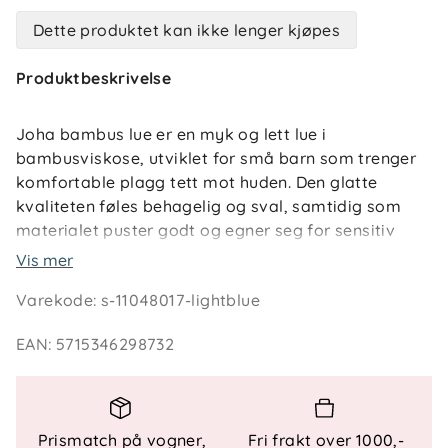
Dette produktet kan ikke lenger kjøpes
Produktbeskrivelse
Joha bambus lue er en myk og lett lue i
bambusviskose, utviklet for små barn som trenger
komfortable plagg tett mot huden. Den glatte
kvaliteten føles behagelig og sval, samtidig som
materialet puster godt og egner seg for sensitiv
hud. Luen passer fint både inne og ute, enten den
Vis mer
brukes i vognen, på trilletur eller som et lett lag på
Varekode
:
s-11048017-lightblue
kjøligere dager.
EAN
:
5715346298732
Knytingen gjør det enkelt å justere passformen slik
at luen sitter godt uten å skli av i bevegelse. Det
søte helprintede mønsteret gir et rolig og
barnevennlig uttrykk som er lett å kombinere med
Prismatch på vogner,
Fri frakt over 1000,-
resten av garderoben. Lue bambus baby er et