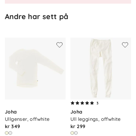
Andre har sett på
Om oss
Kontakt oss
3
Våre butikker
Joha
Joha
Frakt og levering
Ullgenser, offwhite
Ull leggings, offwhite
Vårt samfunnsansvar
Retur og reklamasjon
kr 349
kr 299
Jobbe i Barnas Hus
Salgsbetingelser