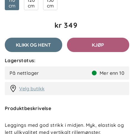
110
120
130
cm
cm
cm
kr 349
KLIKK OG HENT
KJØP
Lagerstatus:
På nettlager
Mer enn 10
Velg butikk
Produktbeskrivelse
Leggings med god strikk i midjen. Myk, elastisk og
lett ullkvalitet med vertikalt rillemønster.