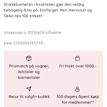
Strekkbarheten i kvaliteten gjør den veldig
behagelig å ha på. Ensfarget. Ren merinoull og
Oeko-tex 100 etikett.
Varekode
:
s-11035659-offwhite
EAN
:
5703059785779
Prismatch på vogner,
Fri frakt over 1000,-
bilstoler og
barnestoler
Retur til valgfri butikk
100 dagers åpent kjøp
for medlemmer**