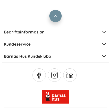
Barnas Hus bedrift
Prismatch
Kontaktpersoner
Informasjonskapsler
Personvern
Ofte stilte spørsmål
Bedriftsinformasjon
Størrelsesguider
Elektronisk avfall
Kundeservice
Om Klarna
Medlemsfordeler
Barnas Hus Kundeklubb
Medlemsvilkår