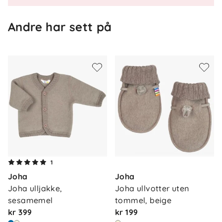
Andre har sett på
Om oss
1
Kontakt oss
Joha
Joha
Våre butikker
Frakt og levering
Joha ulljakke, 
Joha ullvotter uten 
Vårt samfunnsansvar
sesamemel
tommel, beige
Retur og reklamasjon
kr 399
kr 199
Jobbe i Barnas Hus
Salgsbetingelser