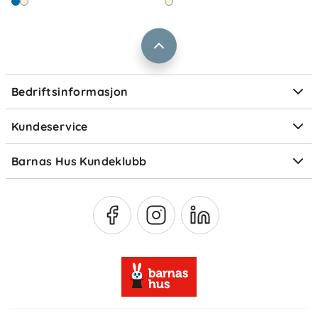
Barnas Hus bedrift
Prismatch
Kontaktpersoner
Informasjonskapsler
Personvern
Ofte stilte spørsmål
Bedriftsinformasjon
Størrelsesguider
Elektronisk avfall
Kundeservice
Om Klarna
Medlemsfordeler
Barnas Hus Kundeklubb
Medlemsvilkår