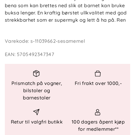
bena som kan brettes ned slik at barnet kan bruke
buksa lenger. En kraftig børstet ullkvalitet med god
strekkbarhet som er supermyk og lett å ha på. Ren
merinoull og Oeko-tex 100 etikett.
Varekode
:
s-11039662-sesamemel
EAN
:
5705492347347
Prismatch på vogner,
Fri frakt over 1000,-
bilstoler og
barnestoler
Retur til valgfri butikk
100 dagers åpent kjøp
for medlemmer**