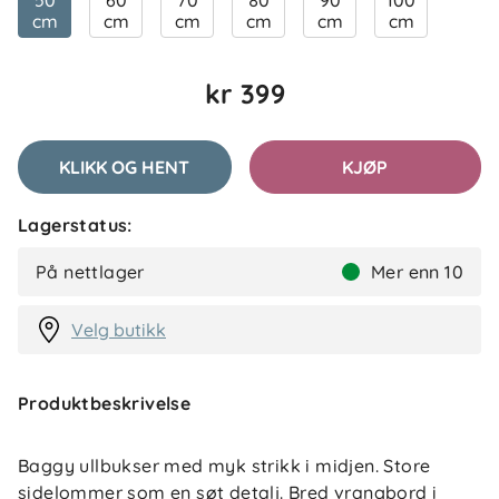
50
60
70
80
90
100
cm
cm
cm
cm
cm
cm
kr 399
KLIKK OG HENT
KJØP
Lagerstatus:
På nettlager
Mer enn 10
Velg butikk
Produktbeskrivelse
Baggy ullbukser med myk strikk i midjen. Store
sidelommer som en søt detalj. Bred vrangbord i