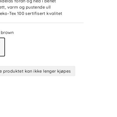
lidelås foran og ned i benet
ett, varm og pustende ull
eko-Tex 100 sertifisert kvalitet
brown
e produktet kan ikke lenger kjøpes