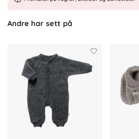
Materiale: 100 % merinoull
Sertifisering: Oeko-Tex Standard 10
Andre har sett på
Passform: Normal
Vedlikehold: Ullprogram
Bruksområde: Bilsete og barnevog