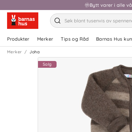
Bytt varer i alle v
Produkter
Merker
Tips og Råd
Barnas Hus ku
Merker
Joha
Salg