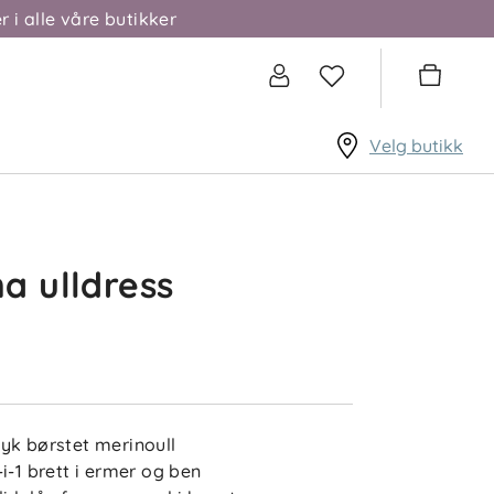
r i alle våre butikker
Velg butikk
a ulldress
yk børstet merinoull
-i-1 brett i ermer og ben