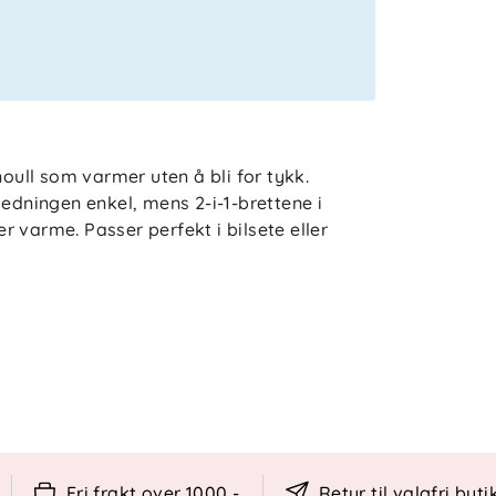
noull som varmer uten å bli for tykk.
ledningen enkel, mens 2-i-1-brettene i
 varme. Passer perfekt i bilsete eller
ljer
e
Fri frakt over 1000,-
Retur til valgfri buti