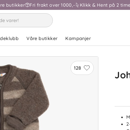
åre butikker
Fri frakt over 1000,-
Klikk & Hent på 2 time
ndeklubb
Våre butikker
Kampanjer
128
Joh
M
2