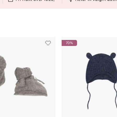
0
n
70%