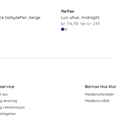
Reflex
ece babytøfler, beige
Lun ullue, midnight
kr 74,70
før
kr 249
service
Barnas Hus Ku
t oss
Medlemsfordeler
g levering
Medlemsvilkår
og reklamasjon
etingelser