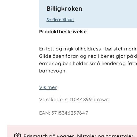
Billigkroken
Se flere tilbud
Produktbeskrivelse
En lett og myk ullheldress i børstet meri
Glidelåsen foran og ned i benet gjør påk
ermer og ben holder små hender og føtter
barnevogn.
Nøkkelfunksjoner
Vis mer
Glidelås for enkel påkledning
Varekode
:
s-11044899-brown
2-i-1 brett i ermer og ben
Myk, børstet merinoull
EAN
:
5715346257647
Stripet design med ensfargede deta
Pustende og temperaturregulerend
Prismatch på vogner, bilstoler og barnestoler
Spesifikasjoner