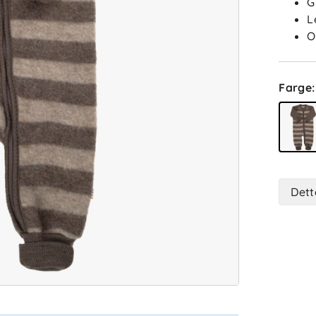
G
L
O
Farge
:
Dett