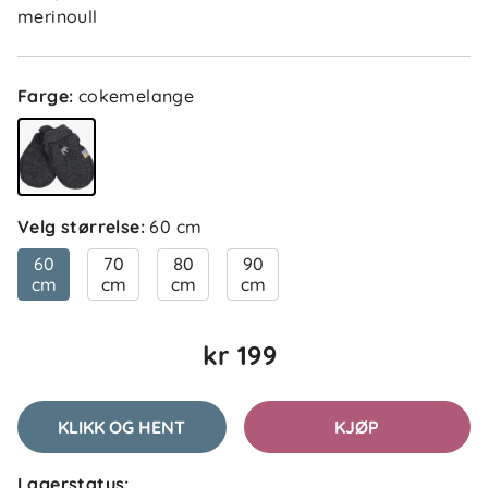
merinoull
Farge
:
cokemelange
Velg størrelse
:
60 cm
60
70
80
90
cm
cm
cm
cm
kr 199
KLIKK OG HENT
KJØP
Lagerstatus: