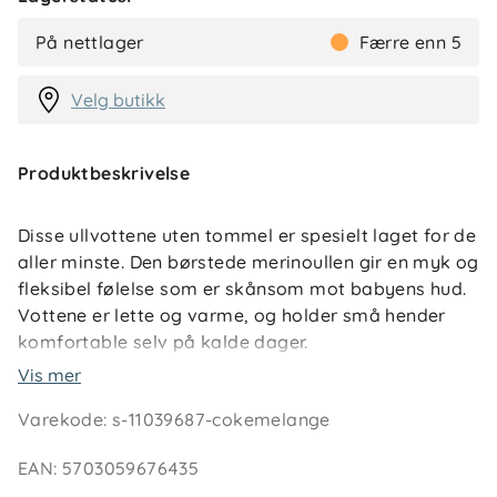
På nettlager
Færre enn 5
Velg butikk
Produktbeskrivelse
Disse ullvottene uten tommel er spesielt laget for de
aller minste. Den børstede merinoullen gir en myk og
fleksibel følelse som er skånsom mot babyens hud.
Vottene er lette og varme, og holder små hender
komfortable selv på kalde dager.
Vis mer
Ribbekant og en justerbar strikk ved håndleddet
Varekode
:
s-11039687-cokemelange
sørger for at vottene sitter godt uten å stramme –
og hindrer dem i å falle av under lek eller trilletur.
EAN
:
5703059676435