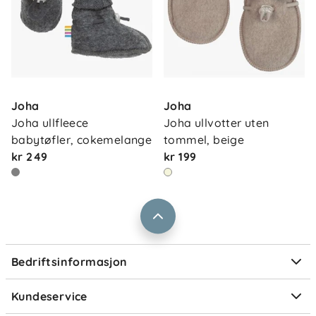
Om oss
Kontakt oss
Joha
Joha
Våre butikker
Frakt og levering
Joha ullfleece 
Joha ullvotter uten 
Vårt samfunnsansvar
babytøfler, cokemelange
tommel, beige
Retur og reklamasjon
kr 249
kr 199
Jobbe i Barnas Hus
Salgsbetingelser
Barnas Hus bedrift
Prismatch
Kontaktpersoner
Informasjonskapsler
Personvern
Ofte stilte spørsmål
Bedriftsinformasjon
Størrelsesguider
Elektronisk avfall
Kundeservice
Om Klarna
Medlemsfordeler