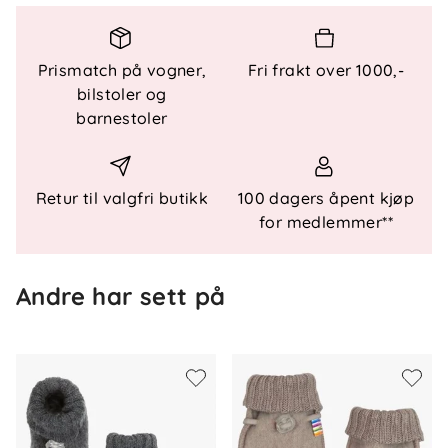
Materialer og vedlikehold
Materiale
: 100 % børstet merinoull
Prismatch på vogner,
Fri frakt over 1000,-
Sertifisering
: Oeko-Tex 100 – fri for skadelige
bilstoler og
og allergifremkallende stoffer
barnestoler
Vask
: Ullprogram 30 °C med ullvaskemiddel.
Lufttørkes flatt
Retur til valgfri butikk
100 dagers åpent kjøp
for medlemmer**
Andre har sett på