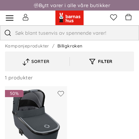
Bytt varer i alle våre butikker
Fri frakt over 1000,-
Kampanjeprodukter
Billigkroken
SORTER
FILTER
VELG
SORTERINGSREKKEFØLGE
1 produkter
50%