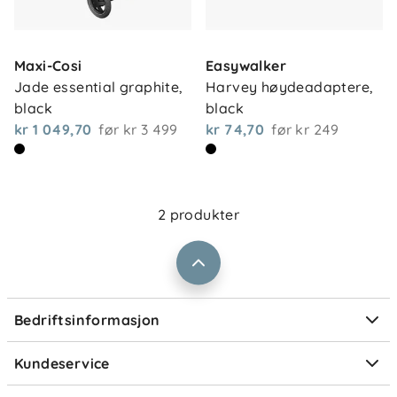
Maxi-Cosi
Easywalker
Jade essential graphite, 
Harvey høydeadaptere, 
Om oss
Kontakt oss
black
black
Våre butikker
kr 1 049,70
før
kr 3 499
kr 74,70
før
kr 249
Frakt og levering
Vårt samfunnsansvar
Retur og reklamasjon
Jobbe i Barnas Hus
Salgsbetingelser
2 produkter
Barnas Hus bedrift
Prismatch
Kontaktpersoner
Informasjonskapsler
Personvern
Ofte stilte spørsmål
Bedriftsinformasjon
Størrelsesguider
Elektronisk avfall
Kundeservice
Om Klarna
Medlemsfordeler