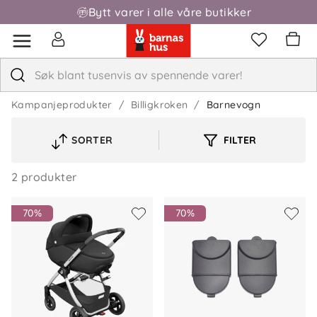
Bytt varer i alle våre butikker
Kampanjeprodukter
Billigkroken
Barnevogn
SORTER
FILTER
VELG
SORTERINGSREKKEFØLGE
2 produkter
70%
70%