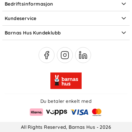
Bedriftsinformasjon
Størrelsesguider
Elektronisk avfall
Kundeservice
Om Klarna
Medlemsfordeler
Barnas Hus Kundeklubb
Medlemsvilkår
Du betaler enkelt med
All Rights Reserved, Barnas Hus - 2026