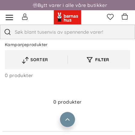
Bytt varer i alle våre butikker
Kampanjeprodukter
SORTER
FILTER
VELG
Om oss
Kontakt oss
SORTERINGSREKKEFØLGE
Våre butikker
0 produkter
Frakt og levering
Vårt samfunnsansvar
Retur og reklamasjon
Jobbe i Barnas Hus
Salgsbetingelser
0 produkter
Barnas Hus bedrift
Prismatch
Kontaktpersoner
Informasjonskapsler
Personvern
Ofte stilte spørsmål