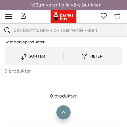
Bytt varer i alle våre butikker
Kampanjeprodukter
SORTER
FILTER
VELG
Om oss
Kontakt oss
SORTERINGSREKKEFØLGE
Våre butikker
0 produkter
Frakt og levering
Vårt samfunnsansvar
Retur og reklamasjon
Jobbe i Barnas Hus
Salgsbetingelser
0 produkter
Barnas Hus bedrift
Prismatch
Kontaktpersoner
Informasjonskapsler
Personvern
Ofte stilte spørsmål