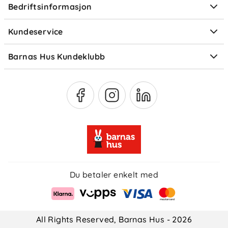
Bedriftsinformasjon
Størrelsesguider
Elektronisk avfall
Kundeservice
Om Klarna
Medlemsfordeler
Barnas Hus Kundeklubb
Medlemsvilkår
Du betaler enkelt med
All Rights Reserved, Barnas Hus - 2026