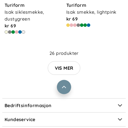
Turiform
Turiform
Isak siklesmekke, 
Isak smekke, lightpink
dustygreen
kr 69
kr 69
Om oss
Kontakt oss
Våre butikker
Frakt og levering
26 produkter
Vårt samfunnsansvar
Retur og reklamasjon
Jobbe i Barnas Hus
VIS MER
Salgsbetingelser
Barnas Hus bedrift
Prismatch
Kontaktpersoner
Informasjonskapsler
Personvern
Ofte stilte spørsmål
Bedriftsinformasjon
Størrelsesguider
Elektronisk avfall
Kundeservice
Om Klarna
Medlemsfordeler