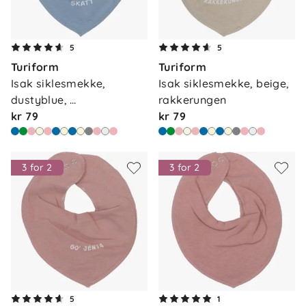
5
5
Turiform
Turiform
Isak siklesmekke, 
Isak siklesmekke, beige, 
dustyblue, 
rakkerungen
mammasskat…
kr 79
kr 79
3 for 2
3 for 2
5
1