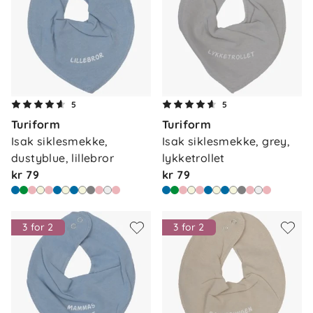
5
5
Turiform
Turiform
Isak siklesmekke, 
Isak siklesmekke, grey, 
dustyblue, lillebror
lykketrollet
kr 79
kr 79
3 for 2
3 for 2