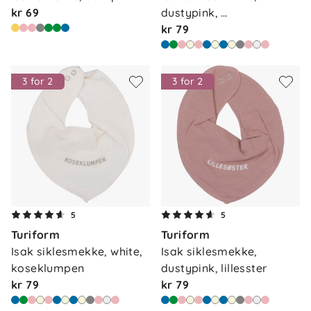
kr 69
dustypink, 
mammasskat…
kr 79
3 for 2
3 for 2
5
5
Turiform
Turiform
Isak siklesmekke, white, 
Isak siklesmekke, 
koseklumpen
dustypink, lillesster
kr 79
kr 79