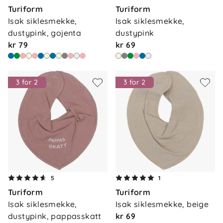
Turiform
Turiform
Isak siklesmekke, 
Isak siklesmekke, 
dustypink, gojenta
dustypink
kr 79
kr 69
3 for 2
3 for 2
5
1
Turiform
Turiform
Isak siklesmekke, 
Isak siklesmekke, beige
dustypink, pappasskatt
kr 69