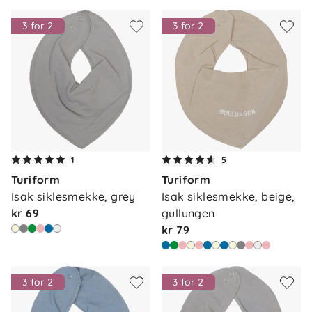
3 for 2
3 for 2
1
5
Turiform
Turiform
Isak siklesmekke, grey
Isak siklesmekke, beige, 
kr 69
gullungen
kr 79
3 for 2
3 for 2