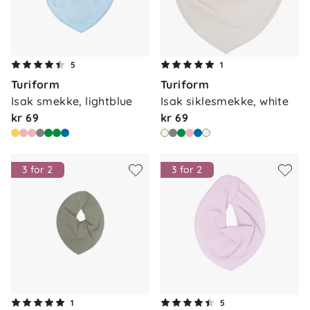
5
1
Turiform
Turiform
Isak smekke, lightblue
Isak siklesmekke, white
kr 69
kr 69
3 for 2
3 for 2
1
5