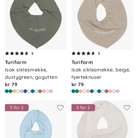
5
5
Turiform
Turiform
Isak siklesmekke, 
Isak siklesmekke, beige, 
dustygreen, gogutten
hjerteknuser
kr 79
kr 79
3 for 2
3 for 2