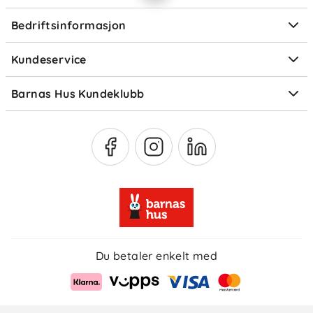
Personvern
Ofte stilte spørsmål
Bedriftsinformasjon
Størrelsesguider
Elektronisk avfall
Kundeservice
Om Klarna
Medlemsfordeler
Barnas Hus Kundeklubb
Medlemsvilkår
Du betaler enkelt med