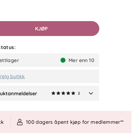
André J
Bekreftet kjøper
2 uker siden
Flott og robust produkt.
KJØP
tatus:
Gerd
Bekreftet kjøper
ettlager
Mer enn 10
2 uker siden
Velg butikk
uktanmeldelser
2
Verified by Trustvoice
kk
100 dagers åpent kjøp for medlemmer**