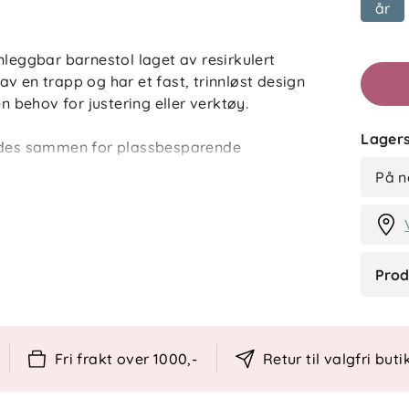
år
AJ
ggbar barnestol laget av resirkulert
 av en trapp og har et fast, trinnløst design
n behov for justering eller verktøy.
Lagers
oldes sammen for plassbesparende
G
er sammen med tilbehør som kjøpes
På n
ehov. Stolen er designet i Norge og
Prod
Fri frakt over 1000,-
Retur til valgfri buti