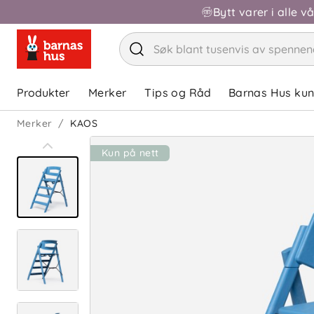
Bytt varer i alle v
Produkter
Merker
Tips og Råd
Barnas Hus ku
Merker
KAOS
Kun på nett