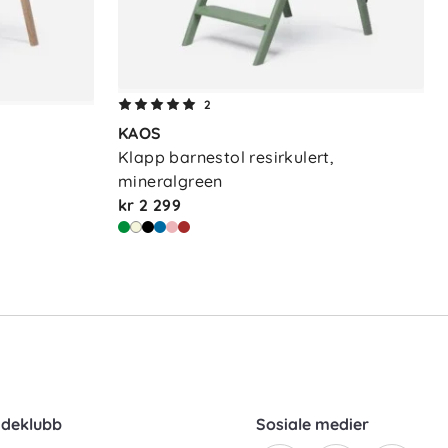
2
KAOS
Klapp barnestol resirkulert, 
mineralgreen
kr 2 299
ndeklubb
Sosiale medier