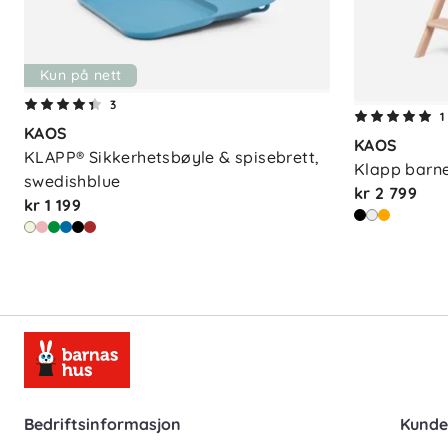
Kun på nett
3
1
KAOS
KAOS
KLAPP® Sikkerhetsbøyle & spisebrett, 
Klapp barne
swedishblue
kr 2 799
kr 1 199
Bedriftsinformasjon
Kunde