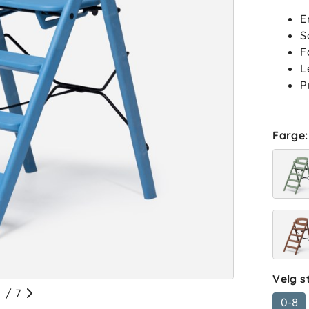
E
S
F
L
P
Farge
:
ba
Sorter 
Anmelde
Velg s
/
7
0-8