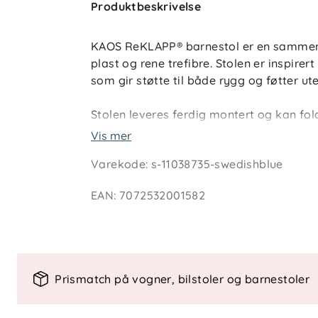
Produktbeskrivelse
KAOS ReKLAPP® barnestol er en sammenle
plast og rene trefibre. Stolen er inspirert
som gir støtte til både rygg og føtter ute
Stolen leveres ferdig montert og kan f
oppbevaring. Den kan brukes alene ell
Vis mer
separat, avhengig av barnets alder og b
Varekode
:
s-11038735-swedishblue
produsert i Nederland.
EAN
:
7072532001582
Teknisk informasjon
Sikkerhet og standarder
- EN 14988:2017 +A2:2024
Prismatch på vogner, bilstoler og barnestoler
Vedlikehold
- Tørkes av med ren klut