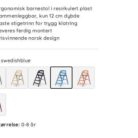
rgonomisk barnestol i resirkulert plast
ammenleggbar, kun 12 cm dybde
aste stigetrinn for trygg klatring
everes ferdig montert
risvinnende norsk design
swedishblue
5.0
5
4
3
2
sert på 2 anmeldelser
1
etter
Filtrer etter
lser (2)
tørrelse
:
0-8 år