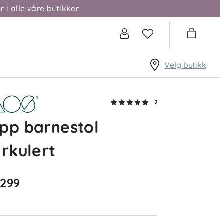
r i alle våre butikker
Velg butikk
2
pp barnestol
irkulert
 299