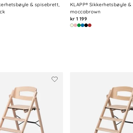
erhetsbøyle & spisebrett, 
KLAPP® Sikkerhetsbøyle & s
ack
moccabrown
kr 1 199