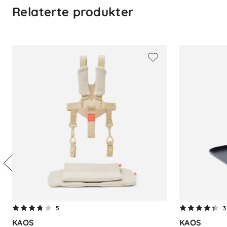
Relaterte produkter
Materialer
- Resirkulert plast
- Rene trefibre
Anbefalt alder
- Stol alene: Fra ca. 8–10 måneder (kan si
- Stol + babysete (kjøpes separat): Fra ny
- Stol + bøyle (kjøpes separat): Fra barne
Spesielle funksjoner
- Sammenleggbar konstruksjon
- Trinnløst design uten verktøy
- Kan brukes både inne og ute
Mål og vekt
-
Lengde:
63 cm
5
3
-
Bredde:
45,5 cm
KAOS
KAOS
-
Høyde:
79 cm