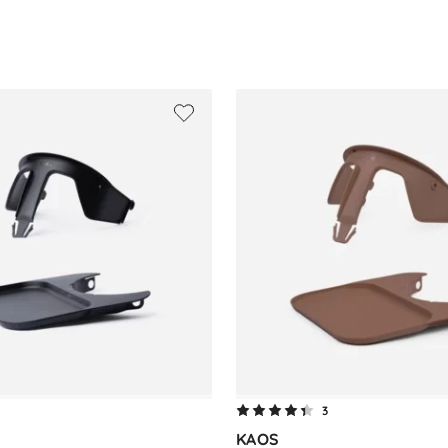
tte selv) til voksen
født til ca. 9 kg
t kan sitte selv til ca. 36 måneder
3
KAOS