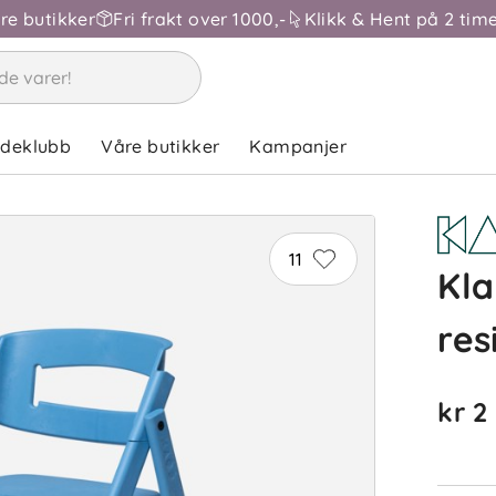
åre butikker
Fri frakt over 1000,-
Klikk & Hent på 2 time
ndeklubb
Våre butikker
Kampanjer
11
Kla
res
kr 2