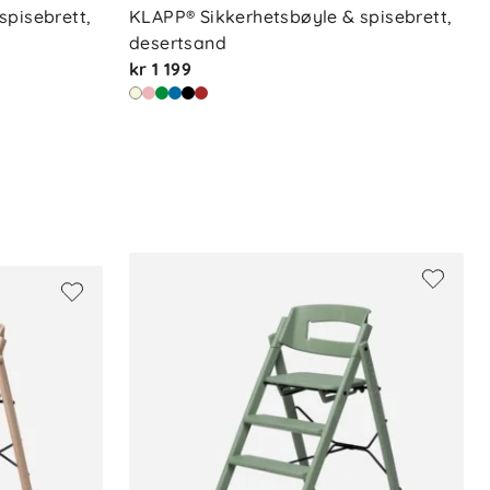
pisebrett, 
KLAPP® Sikkerhetsbøyle & spisebrett, 
desertsand
kr 1 199