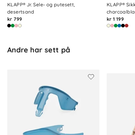
KLAPP® Jr. Sele- og putesett, 
KLAPP® Sikk
-
Vekt:
4 kg
desertsand
charcoalbl
kr 799
kr 1 199
Mål og vekt (sammenslått)
-
Lengde:
13 cm
-
Bredde:
45,5 cm
-
Høyde:
94 cm
Andre har sett på
-
Vekt:
4 kg